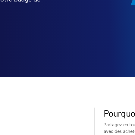
Pourquoi
Partagez en tou
avec des achete