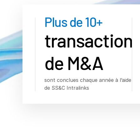
Plus de
10
+
transaction
de M&A
sont conclues chaque année à l’aide
de SS&C Intralinks