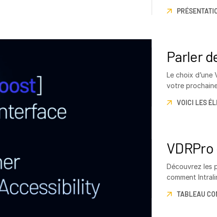
potentiels au se
PRÉSENTATIO
Parler d
Le choix d’une
votre prochaine
VOICI LES É
VDRPro 
Découvrez les p
comment Intrali
de VDR.
TABLEAU CO