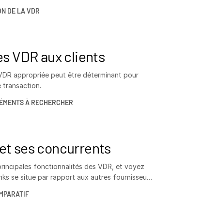
in d’une solution unique et centralisée.
N DE LA VDR
es VDR aux clients
 VDR appropriée peut être déterminant pour
 transaction.
LÉMENTS À RECHERCHER
et ses concurrents
rincipales fonctionnalités des VDR, et voyez
nks se situe par rapport aux autres fournisseurs
MPARATIF