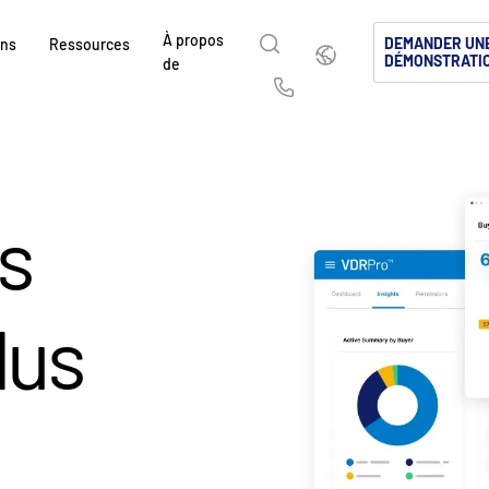
À propos
Français
DEMANDER UN
ons
Ressources
DÉMONSTRATI
de
English
简体中文
Us
繁體中文
Français
À propos de
Pourquoi Intralinks
Produits
Solutions
Secteurs
sé
Deutsch
日本語
Découvrez comment SS&C Intralinks accom
Découvrez pourquoi les entreprises des m
Explorez notre plateforme sécuris
Découvrez comment partager du c
Découvrez comment notre platefo
s
mondiaux de la finance, les opérations de d
capitaux et de l’investissement alternatif c
conçue pour le partage de fichier
sécurité, pour une collaboration m
permettent de gérer en toute sécur
한국인
Português
 &
marchés de capitaux en facilitant le partag
Intralinks.
mondiales de dealmaking, les inves
conforme.
votre activité.
Español
Italiano
d’informations pour les fusions et acquisiti
marchés de capitaux.
cé
lus
levées de fonds et le reporting aux investis
EN SAVOIR PLUS
EN SAVOIR PLUS
EN SAVOIR PLUS
s
és
d
EN SAVOIR PLUS
ts
(NDA)
EN SAVOIR PLUS