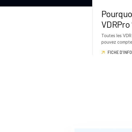
Pourquoi
VDRPro 
Toutes les VDR
pouvez compter
transacton.
FICHE D’INF