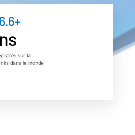
6.6
+
ons
egistrés sur la
links dans le monde