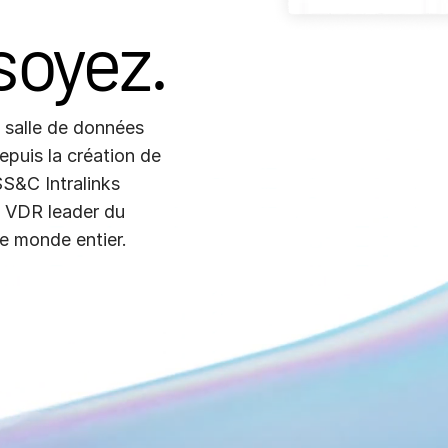
soyez.
 salle de données
epuis la création de
SS&C Intralinks
a VDR leader du
le monde entier.