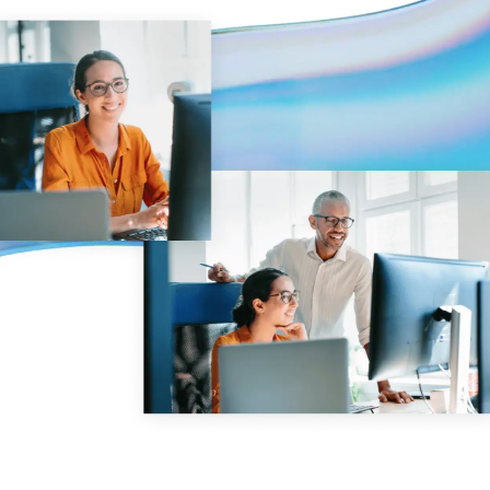
Gestion
DealVault
Connect
Fund
Centre
Levée de fonds
Accueil
Avancés
Services Managés d’Investissements Alternatifs
Services de transaction
Expurgation
Support transactionnel
Reporting avancé
Accord de confidentialité (NDA)
Traduction