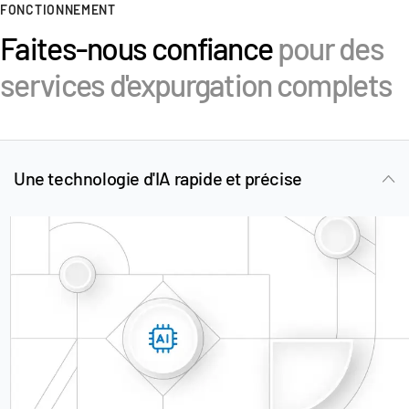
FONCTIONNEMENT
Ressources
Faites-nous confiance
pour des
Ressources
services d'expurgation complets
Produits supplémentaires
SECURITYHUB
VIA
Une technologie d'IA rapide et précise
Solutions
T
s
Fusions et acquisitions (M&A)
Introductions en Bourse
Gestion de fonds
Financement
Échange Sécurisé de Documents
Regulatory, Risk & Compliance
Prêts Syndiqués