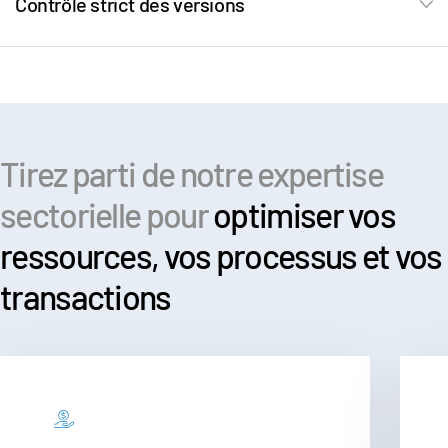
Contrôle strict des versions
s
Nous contacter
Entreprise
Français
Tirez parti de notre expertise
English
DEMANDER UNE DÉMONSTRATION
简体中文
sectorielle pour
optimiser vos
OBTENIR UN DEVIS
繁體中文
ressources, vos processus et vos
Français
transactions
Deutsch
日本語
한국인
Português
Español