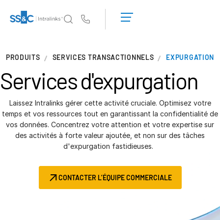
Demander une
démonstration
Us
Obtenir un
devis
Pourquoi Intralinks
T
PRODUITS
SERVICES TRANSACTIONNELS
EXPURGATION
s
Pourquoi Intralinks
Services
d'expurgation
Sécurité et confiance
API et déploiement
Laissez Intralinks gérer cette activité cruciale. Optimisez votre
Centre d'IA
temps et vos ressources tout en garantissant la confidentialité de
vos données. Concentrez votre attention et votre expertise sur
des activités à forte valeur ajoutée, et non sur des tâches
Produits
T
d'expurgation fastidieuses.
s
Deal
Centre AI
Link
CONTACTER L’ÉQUIPE COMMERCIALE
Préparation
Marketing
Diligence