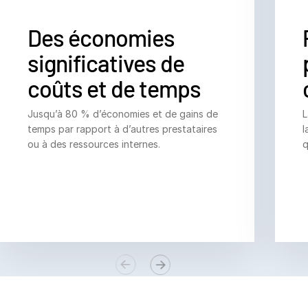
Italiano
Dutch
Des économies
significatives de
coûts et de temps
Jusqu’à 80 % d’économies et de gains de
L
temps par rapport à d’autres prestataires
l
ou à des ressources internes.
q