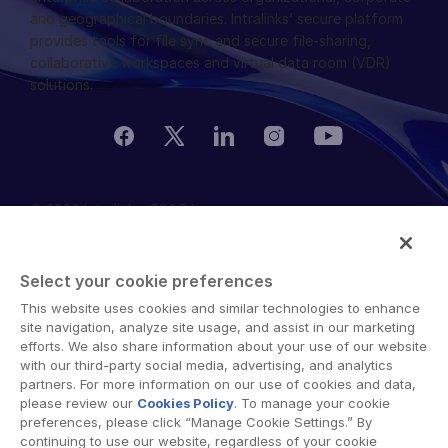
and geographical boundaries. Intralinks’ secure platform
provides tools for file sync and secure file-sharing,
collaborative workspaces and virtual data room (VDR)
solutions.
© 2026 Intralinks, SS&C Inc.
Select your cookie preferences
This website uses cookies and similar technologies to enhance
site navigation, analyze site usage, and assist in our marketing
efforts. We also share information about your use of our website
with our third-party social media, advertising, and analytics
partners. For more information on our use of cookies and data,
please review our
Cookies Policy
. To manage your cookie
preferences, please click “Manage Cookie Settings.” By
continuing to use our website, regardless of your cookie