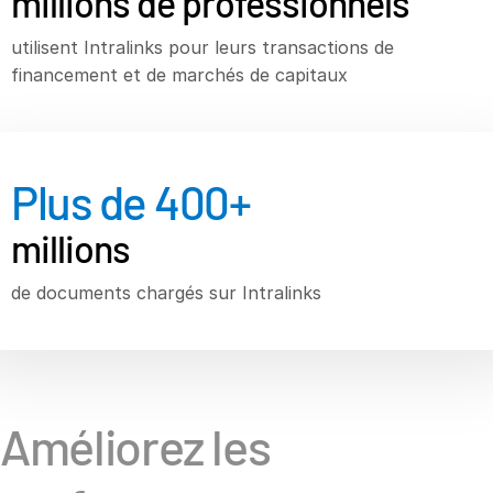
millions de professionnels
Banques d’investissement
utilisent Intralinks pour leurs transactions de
T
Corporates
financement et de marchés de capitaux
s
Institutional Investors
Legal / Law Firms
Hedge Funds
Plus de
400
+
Private Credit
millions
Private Equity
Venture Capital
de documents chargés sur Intralinks
Real Estate Fund Managers
IT / Security
Ressources
T
Améliorez les
s
À propos de
T