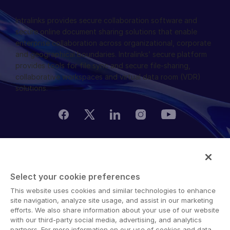
Intralinks provides secure collaboration software and
secure online document sharing solutions that enable
enterprise collaboration across organizational, corporate
and geographical boundaries. Intralinks’ secure platform
provides tools for file sync and secure file-sharing,
collaborative workspaces and virtual data room (VDR)
solutions.
© 2026 Intralinks, SS&C Inc.
Select your cookie preferences
This website uses cookies and similar technologies to enhance
site navigation, analyze site usage, and assist in our marketing
efforts. We also share information about your use of our website
with our third-party social media, advertising, and analytics
partners. For more information on our use of cookies and data,