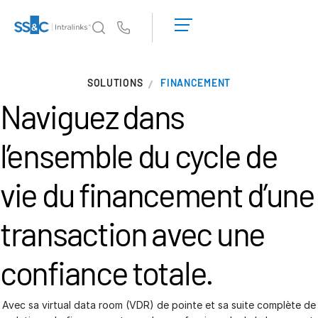
Demander une
démonstration
Us
Obtenir un
devis
Pourquoi Intralinks
T
SOLUTIONS
FINANCEMENT
s
Pourquoi Intralinks
Naviguez dans
Sécurité et confiance
API et déploiement
l’ensemble du cycle de
Centre d'IA
vie du financement d’une
Produits
T
transaction avec une
s
Deal
Centre AI
Link
confiance totale.
Préparation
Marketing
Avec sa virtual data room (VDR) de pointe et sa suite complète de
Diligence