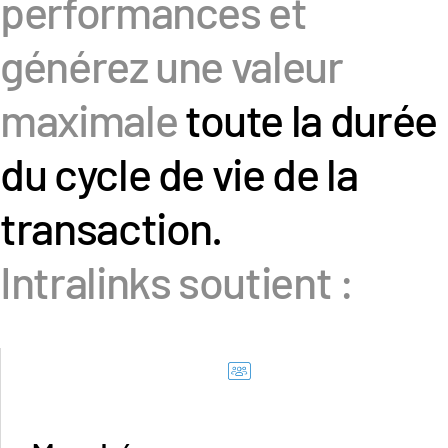
performances et
s
Nous contacter
générez une valeur
Entreprise
maximale
toute la durée
Français
du cycle de vie de la
English
DEMANDER UNE DÉMONSTRATION
简体中文
transaction.
OBTENIR UN DEVIS
繁體中文
Français
Intralinks soutient :
Deutsch
日本語
한국인
Português
Español