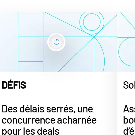
DÉFIS
So
Des délais serrés, une
As
concurrence acharnée
bo
pour les deals
d’