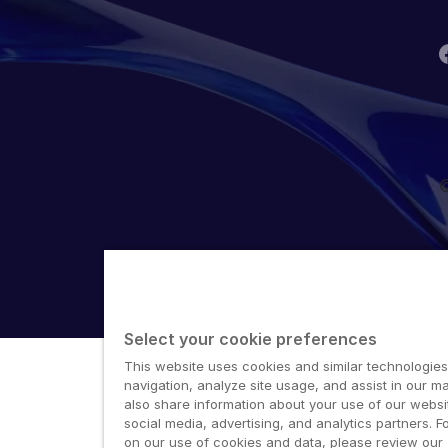
©
Select your cookie preferences
This website uses cookies and similar technologies
navigation, analyze site usage, and assist in our ma
also share information about your use of our websit
social media, advertising, and analytics partners. F
on our use of cookies and data, please review our