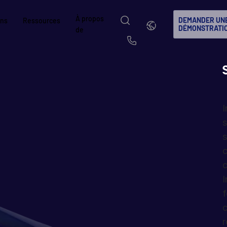
À propos
Français
DEMANDER UN
ons
Ressources
DÉMONSTRATI
de
简体中文
繁體中文
Us
Français
Deutsch
À propos de
Pourquoi Intralinks
Produits
Solutions
Secteurs
sé
日本語
한국인
Découvrez comment SS&C Intralinks accom
Découvrez pourquoi les entreprises des m
Explorez notre plateforme sécuris
Découvrez comment partager du c
Découvrez comment notre platefo
I
mondiaux de la finance, les opérations de d
capitaux et de l’investissement alternatif c
conçue pour le partage de fichier
sécurité, pour une collaboration m
permettent de gérer en toute sécur
Português
Español
 &
s
marchés de capitaux en facilitant le partag
Intralinks.
mondiales de dealmaking, les inves
conforme.
votre activité.
s
Italiano
d’informations pour les fusions et acquisiti
marchés de capitaux.
cé
c
levées de fonds et le reporting aux investis
EN SAVOIR PLUS
EN SAVOIR PLUS
EN SAVOIR PLUS
s
és
d
c
EN SAVOIR PLUS
ts
(NDA)
EN SAVOIR PLUS
I
f
c
r