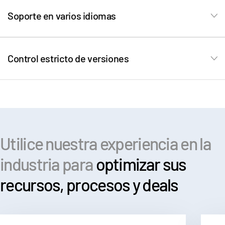
s
Contáctanos
italiano, español y alemán, entre otros.
Soporte en varios idiomas
La empresa
Nuestro equipo se asegurará de que tenga acceso a
todas las versiones del documento (archivos
censurados, sin censurar y originales si es necesario).
Español
Control estricto de versiones
English
SOLICITAR UNA DEMOSTRACIÓN
简体中文
OBTENER UN PRESUPUESTO
繁體中文
Français
Utilice nuestra experiencia en la
Deutsch
industria para
optimizar sus
日本語
recursos, procesos y deals
한국인
Português
Español