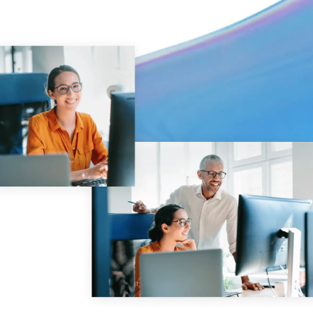
Gestión
DealVault
Connect
Fund
Centre
Recaudación de Fondos
Incorporación
Presentación de Informes
Servicios Gestionados de Inversiones Alternativas
Servicios de deal
Supresión de información
Soporte de transacciones
Funcionalidad avanzada de informes
NDA
Traducción