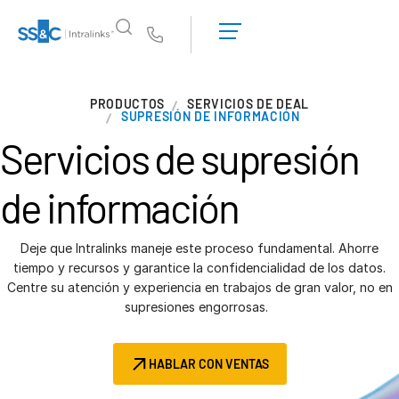
Solicitar una
demostración
Us
Obtener un
presupuesto
¿Por qué Intralinks?
T
PRODUCTOS
SERVICIOS DE DEAL
s
¿Por qué Intralinks?
SUPRESIÓN DE INFORMACIÓN
Servicios de
supresión
Seguridad y confianza
API y despliegue
de información
Centro de IA
Deje que Intralinks maneje este proceso fundamental. Ahorre
Productos
T
tiempo y recursos y garantice la confidencialidad de los datos.
s
Deal
Centre AI
Centre su atención y experiencia en trabajos de gran valor, no en
supresiones engorrosas.
Link
Preparación
HABLAR CON VENTAS
Marketing
Due diligence