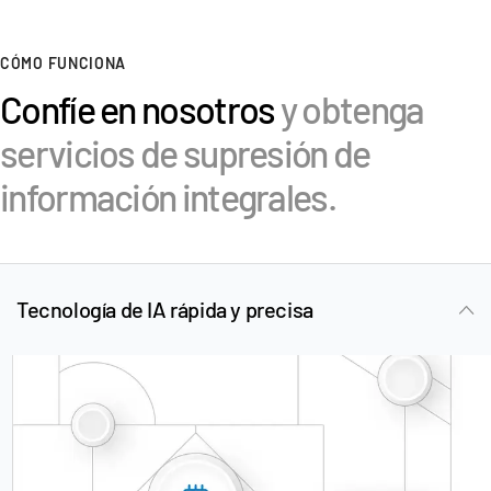
VDR
Pro
CÓMO FUNCIONA
VDRPro
Confíe en nosotros
y obtenga
Productos adicionales
SECURITYHUB
servicios de supresión de
VIA
información integrales.
Soluciones
T
s
Fusiones y adquisiciones
Tecnología de IA rápida y precisa
Ofertas Publicas Iniciales
Gestión de fondos
Financiación
Intercambio Seguro de Documentos
Reglamentación, Gestión de Riesgos y Cumplimiento
Préstamos Sindicados