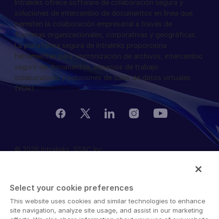
Intralinks ofrece software de colaboración segura y
soluciones de intercambio de documentos en línea que
permiten la colaboración empresarial a través de
fronteras organizacionales, corporativas y geográficas.
La plataforma segura de Intralinks proporciona
herramientas para sincronización de archivos, intercambio
seguro de documentos, espacios de trabajo
colaborativos y soluciones de salas de datos virtuales
(VDR).
© 2026 Intralinks, SS&C Inc.
Select your cookie preferences
This website uses cookies and similar technologies to enhance
site navigation, analyze site usage, and assist in our marketing