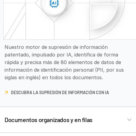
Banca de inversión
T
Corporates
s
Institutional Investors
Legal / Law Firms
Nuestro motor de supresión de información
Hedge Funds
patentado, impulsado por IA, identifica de forma
Private Credit
rápida y precisa más de 80 elementos de datos de
Private Equity
información de identificación personal (PII, por sus
siglas en inglés) en todos los documentos.
Venture Capital
Real Estate Fund Managers
DESCUBRA LA SUPRESIÓN DE INFORMACIÓN CON IA
En nuestra data room ultrasegura, se revisa, aprueba
IT / Security
y activa de forma masiva la supresión de información
para preparar, ejecutar y completar el proceso de
Recursos
T
due diligence de los deals.
Documentos organizados y en filas
s
Los servicios de supresión de información están
Sobre nosotros
T
disponibles en más de 50 idiomas, como inglés,