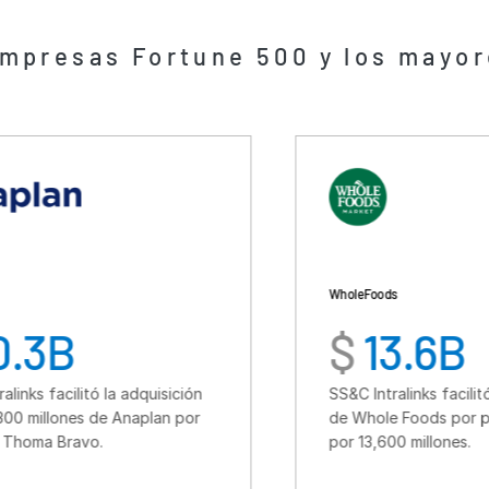
Whole Foods
$
13.6B
la adquisición
SS&C Intralinks facilitó la adquisición
e Anaplan por
de Whole Foods por parte de Amaz
por 13,600 millones.