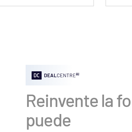
Reinvente la f
puede
acelerar su dea