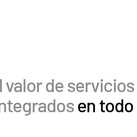
 valor de servicios
integrados
en todo
RMES DE
CARTERA DE
OS
LP