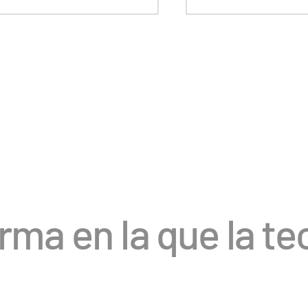
orma en la que la 
l.