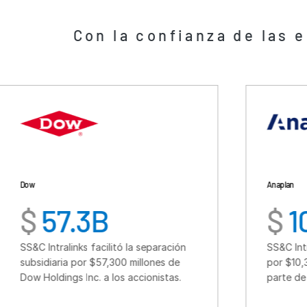
Anaplan
7.3B
$
10.3B
links facilitó la separación
SS&C Intralinks facilitó 
a por $57,300 millones de
por $10,300 millones d
gs Inc. a los accionistas.
parte de Thoma Bravo.