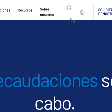
Sobre
Español
SOLICIT
ciones
Recursos
DEMOST
nosotros
English
简体中文
Us
繁體中文
Français
Sobre nosotros
¿Por qué Intralinks?
Productos
Soluciones
Sectores
Deutsch
日本語
Descubra cómo SS&C Intralinks presta servicio
Descubra por qué las empresas de los mercados
Conozca nuestra plataforma probada y
Descubra cómo compartir contenido c
Descubra cómo nuestra plataforma y n
mundial y los mercados de capital y negociación a
y del entorno de inversiones alternativas eligen 
compartir archivos de forma segura e
segura para que la colaboración sea s
permiten manejar de forma segura los
한국인
Português
intercambio seguro de información para fusion
negociación globales, inversiones alte
cumpla con la normativa.
y
Español
Italiano
adquisiciones (M&A), captación de capital e inf
capital.
CONOZCA MÁS
CONOZCA MÁS
de
d
se llevan a 
inversores.
CONOZCA MÁS
s
CONOZCA MÁS
s
CONOZCA MÁS
manera intelige