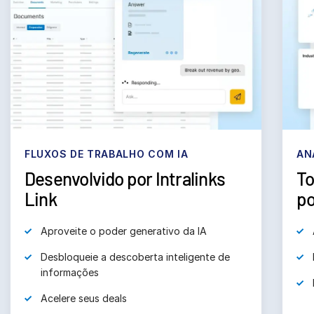
Français
Deutsch
日本語
한국인
Português
Español
Italiano
FLUXOS DE TRABALHO COM IA
AN
Desenvolvido por Intralinks
To
Dutch
Link
po
Aproveite o poder generativo da IA
Desbloqueie a descoberta inteligente de
informações
Acelere seus deals