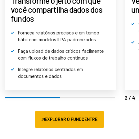
Transforme o jeito com que
Ve
você compartilha dados dos
um
fundos
Forneça relatórios precisos e em tempo
hábil com modelos ILPA padronizados
Faça upload de dados críticos facilmente
com fluxos de trabalho contínuos
Integre relatórios centrados em
documentos e dados
2/4
EXPLORAR O FUNDCENTRE