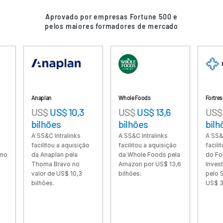
Tradução
Aprovado por empresas Fortune 500 e
pelos maiores formadores de mercado
Recursos
Recursos
Produtos adicionais
SECURITYHUB
VIA
Anaplan
Whole Foods
Fortress
US$
US$ 10,3
US$
US$ 13,6
US$
US$ 3,
Soluções
Toggl
bilhões
bilhões
bilhões
subm
Fusões e aquisições
A SS&C Intralinks
A SS&C Intralinks
A SS&C Intralink
facilitou a aquisição
facilitou a aquisição
facilitou a aqui
Ofertas Pública Inicial (IPO)
da Anaplan pela
da Whole Foods pela
do Fortress
Thoma Bravo no
Amazon por US$ 13,6
Investment Gro
Gerenciamento de fundos
valor de US$ 10,3
bilhões.
pelo SoftBank 
Financiamento
bilhões.
US$ 3,3 bilhões
Troca Segura de Documentos
Regulatory, Risk & Compliance