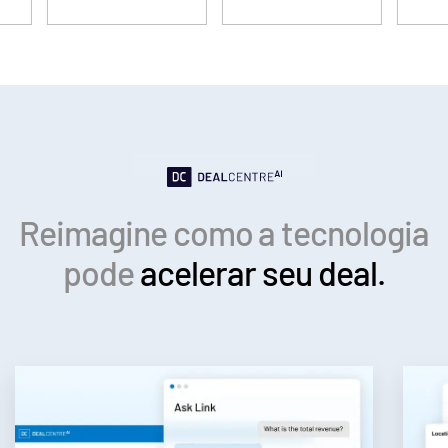
Empréstimos Sindicalizados
Toggl
Real Estate Fund Managers
subm
Recursos
Toggl
subm
Sobre
Toggl
Reimagine como a tecnologia
subm
Contate-nos
pode
acelerar seu deal.
Empresa
Português
English
SOLICITE UMA DEMONSTRAÇÃO
简体中文
OBTER UM ORÇAMENTO
繁體中文