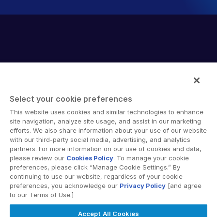
Select your cookie preferences
A Intralinks oferece um software de colaboração segura e
This website uses cookies and similar technologies to enhance
soluções de compartilhamento de documentos online que
site navigation, analyze site usage, and assist in our marketing
facilitam o trabalho conjunto entre diferentes
efforts. We also share information about your use of our website
with our third-party social media, advertising, and analytics
organizações, corporações e regiões geográficas. Sua
partners. For more information on our use of cookies and data,
plataforma segura fornece ferramentas para
please review our
Cookies Policy
. To manage your cookie
sincronização de arquivos, espaços de trabalho
preferences, please click “Manage Cookie Settings.” By
colaborativos e soluções de data room virtual (VDR).
continuing to use our website, regardless of your cookie
preferences, you acknowledge our
Privacy Policy
[and agree
to our Terms of Use.]
Accept All Cookies