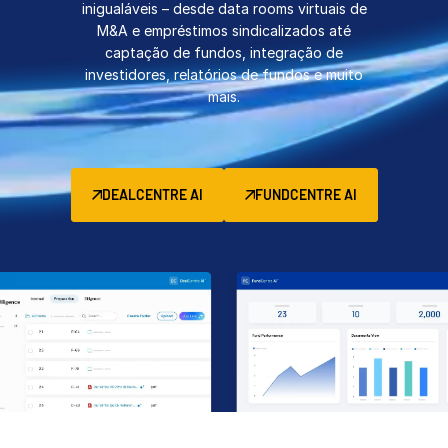
inigualáveis – desde data rooms virtuais de
Gerenciamento
M&A e empréstimos sindicalizados até
captação de fundos, integração de
DealVault
investidores, relatórios de fundos e muito
Connect
mais.
Fund
Centre
Fundraising
Integração
DEALCENTRE AI
FUNDCENTRE AI
Relatórios
Serviços Gerenciados para Investimentos
Alternativos
Serviços de deals
Tarjamento
Suporte a transações
Relatórios avançados
NDA