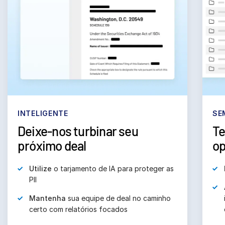
INTELIGENTE
SE
Deixe-nos turbinar seu
Te
próximo deal
op
Utilize
o tarjamento de IA para proteger as
PII
Mantenha
sua equipe de deal no caminho
certo com relatórios focados