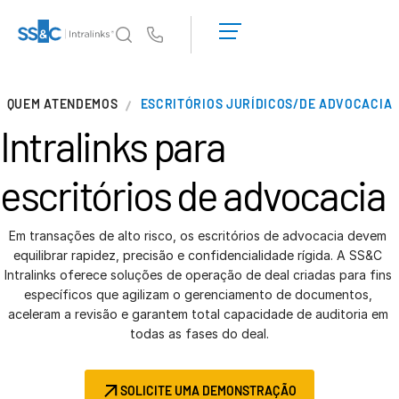
Solicite uma
demonstração
Us
Obter um
orçamento
Por que a Intralinks
T
QUEM ATENDEMOS
ESCRITÓRIOS JURÍDICOS/DE ADVOCACIA
s
Por que a Intralinks
Intralinks para
Segurança e confiança
APIs e implantação
escritórios de advocacia
Centro de IA
Em transações de alto risco, os escritórios de advocacia devem 
Produtos
equilibrar rapidez, precisão e confidencialidade rígida. A SS&C 
T
Intralinks oferece soluções de operação de deal criadas para fins 
s
Deal
Centre AI
específicos que agilizam o gerenciamento de documentos, 
Link
aceleram a revisão e garantem total capacidade de auditoria em 
todas as fases do deal.
Preparação
Marketing
SOLICITE UMA DEMONSTRAÇÃO
Diligência