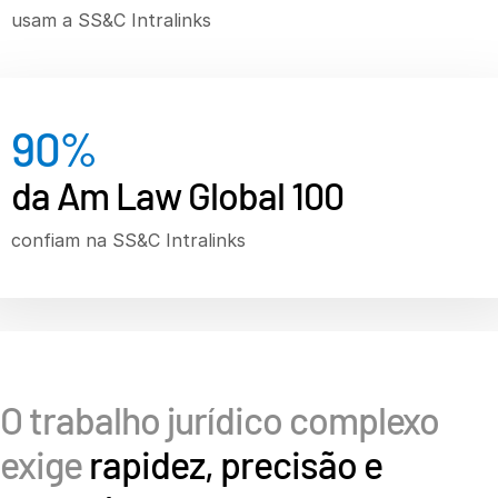
usam a SS&C Intralinks
Bancos de investimento
T
Corporates
s
Institutional Investors
90
%
Legal / Law Firms
Hedge Funds
da Am Law Global 100
Private Credit
confiam na SS&C Intralinks
Private Equity
Venture Capital
Real Estate Fund Managers
IT / Security
O trabalho jurídico complexo
Recursos
T
s
exige
rapidez, precisão e
Sobre
T