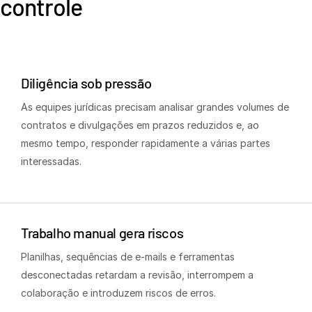
controle
s
Contate-nos
Empresa
Português
Diligência sob pressão
As equipes jurídicas precisam analisar grandes volumes de
English
SOLICITE UMA DEMONSTRAÇÃO
contratos e divulgações em prazos reduzidos e, ao
简体中文
mesmo tempo, responder rapidamente a várias partes
OBTER UM ORÇAMENTO
繁體中文
interessadas.
Français
Deutsch
日本語
Trabalho manual gera riscos
한국인
Planilhas, sequências de e-mails e ferramentas
Português
desconectadas retardam a revisão, interrompem a
Español
colaboração e introduzem riscos de erros.