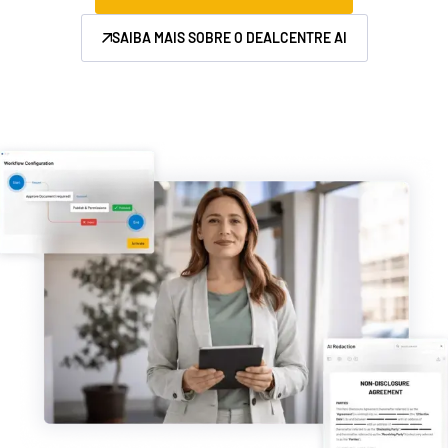
Gerenciamento
SAIBA MAIS SOBRE O DEALCENTRE AI
DealVault
Connect
Fund
Centre
Fundraising
Integração
Relatórios
Serviços Gerenciados para Investimentos Alternativos
Serviços de deals
Tarjamento
Suporte a transações
Relatórios avançados
NDA
Tradução