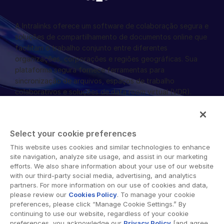
A Intralinks oferece um software de colaboração segura e
soluções de compartilhamento de documentos online que
facilitam o trabalho conjunto entre diferentes
organizações, corporações e regiões geográficas. Sua
plataforma segura fornece ferramentas para
sincronização de arquivos, espaços de trabalho
colaborativos e soluções de data room virtual (VDR).
Select your cookie preferences
This website uses cookies and similar technologies to enhance
© 2026 Intralinks, SS&C Inc.
site navigation, analyze site usage, and assist in our marketing
efforts. We also share information about your use of our website
with our third-party social media, advertising, and analytics
partners. For more information on our use of cookies and data,
please review our
Cookies Policy
. To manage your cookie
preferences, please click “Manage Cookie Settings.” By
continuing to use our website, regardless of your cookie
preferences, you acknowledge our
Privacy Policy
[and agree