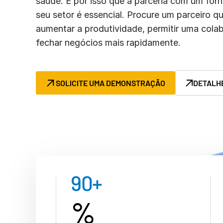
saúde. É por isso que a parceria com um for
Connect
PRODUTOS
seu setor é essencial. Procure um parceiro q
ADICIONAIS
aumentar a produtividade, permitir uma colab
fechar negócios mais rapidamente.
SOLICITE UMA DEMONSTRAÇÃO
DETALH
90
+
%