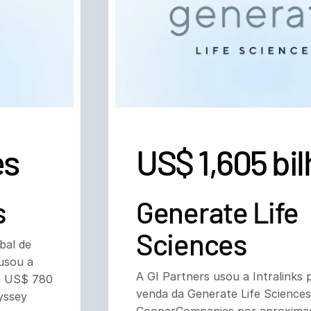
es
US$ 1,605 bi
s
Generate Life
Sciences
bal de
 usou a
A GI Partners usou a Intralinks p
de US$ 780
venda da Generate Life Sciences
dyssey
CooperCompanies por aproxim