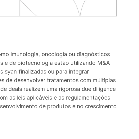
ão
ento
omo imunologia, oncologia ou diagnósticos
 de propriedades intelectuais (PIs)
ário das ciências da vida, permitindo que as
crescente demanda por serviços de saúde? A
s e de biotecnologia estão utilizando M&A
eio de parcerias estratégicas? Nossa
ifiquem os pipelines e compartilhem riscos
ados é fundamental à medida que você avança
s syan finalizadas ou para integrar
rescimento e, ao mesmo tempo, gerenciar as
ias de vida da Intralinks simplifica as
gulatórias e implementações comerciais. Com
es de desenvolver tratamentos com múltiplas
línicos proprietários e sua propriedade
acordos de co-desenvolvimento, joint
estidor, você pode acelerar seu aumento e
 de deals realizem uma rigorosa due diligence
o.
e de parceria em funcionamento
s amplo de investidores qualificados.
 as leis aplicáveis e as regulamentações
e TI.
esenvolvimento de produtos e no crescimento