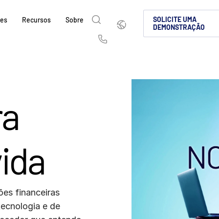
Português
SOLICITE UMA
ões
Recursos
Sobre
DEMONSTRAÇÃO
English
简体中文
Us
繁體中文
Français
Sobre
Por que a Intralinks
Produtos
Soluções
Setores
e
Deutsch
日本語
Saiba como a SS&C Intralinks atende aos s
Saiba por que as empresas de mercados de
Conheça nossa plataforma compro
Descubra como compartilhar cont
Saiba como nossa plataforma e n
ra
sações
globais, de operação de deals e mercados d
cenário de investimentos alternativos esco
para compartilhamento seguro de
protegida, tornando a colaboraçã
que você navegue com segurança
한국인
Português
k &
facilitando o compartilhamento seguro de
deal globais, investimentos alter
conformidade.
deals.
nçados
l
Español
Italiano
fusões e aquisições (M&A), levantamento d
capitais.
SAIBA MAIS
vida
relatórios para investidores.
SAIBA MAIS
SAIBA MAIS
ciados
d
SAIBA MAIS
tos
SAIBA MAIS
es financeiras
tecnologia e de