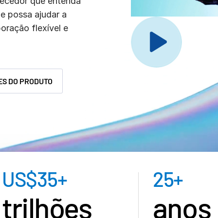
necedor que entenda
ue possa ajudar a
oração flexível e
ES DO PRODUTO
US$
35
+
25
+
trilhões
anos