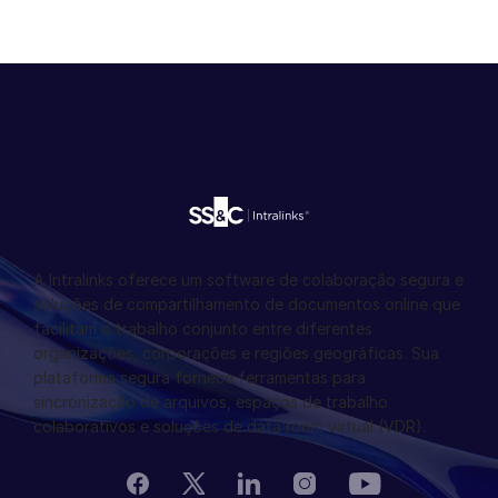
A Intralinks oferece um software de colaboração segura e
soluções de compartilhamento de documentos online que
facilitam o trabalho conjunto entre diferentes
organizações, corporações e regiões geográficas. Sua
plataforma segura fornece ferramentas para
sincronização de arquivos, espaços de trabalho
colaborativos e soluções de data room virtual (VDR).