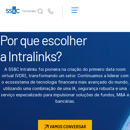
Solicite uma
demonstração
Us
Obter um
orçamento
Por que a Intralinks
T
Por que escolher
s
Por que a Intralinks
Segurança e confiança
a Intralinks?
APIs e implantação
Centro de IA
A SS&C Intralinks foi pioneira na criação do primeiro data room
virtual (VDR), transformando um setor. Continuamos a liderar com
o ecossistema de tecnologia financeira mais avançado do mundo,
Produtos
T
utilizando uma combinação de uma IA, segurança robusta e uma
s
Deal
Centre AI
serviço especializado para impulsionar soluções de fundos, M&A e
bancárias.
Link
Preparação
Marketing
VAMOS CONVERSAR
Diligência