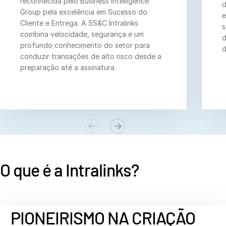
reconhecida pelo Business Intelligence
d
Group pela excelência em Sucesso do
e
Cliente e Entrega. A SS&C Intralinks
s
T
Real Estate Fund Managers
combina velocidade, segurança e um
d
s
profundo conhecimento do setor para
d
conduzir transações de alto risco desde a
Recursos
T
preparação até a assinatura.
s
Sobre
T
s
Contate-nos
Empresa
Português
O que é
a Intralinks?
English
SOLICITE UMA DEMONSTRAÇÃO
简体中文
OBTER UM ORÇAMENTO
PIONEIRISMO NA CRIAÇÃO
繁體中文