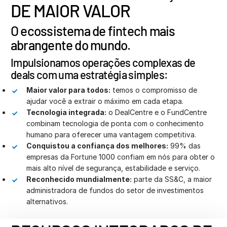
Français
DE MAIOR VALOR
Deutsch
O ecossistema de fintech mais
日本語
abrangente do mundo.
한국인
Impulsionamos operações complexas de
Português
deals com uma estratégia simples:
Español
Maior valor para todos:
temos o compromisso de
Italiano
ajudar você a extrair o máximo em cada etapa.
Tecnologia integrada:
o DealCentre e o FundCentre
Dutch
combinam tecnologia de ponta com o conhecimento
humano para oferecer uma vantagem competitiva.
Conquistou a confiança dos melhores:
99% das
empresas da Fortune 1000 confiam em nós para obter o
mais alto nível de segurança, estabilidade e serviço.
Reconhecido mundialmente:
parte da SS&C, a maior
administradora de fundos do setor de investimentos
alternativos.