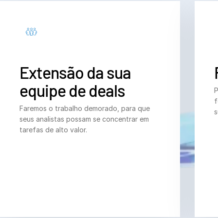
Bancos de investimento
T
Corporates
s
Institutional Investors
Legal / Law Firms
Extensão da sua
Hedge Funds
equipe de deals
P
Private Credit
f
Faremos o trabalho demorado, para que
Private Equity
s
seus analistas possam se concentrar em
Venture Capital
tarefas de alto valor.
Real Estate Fund Managers
IT / Security
Recursos
T
s
Sobre
T