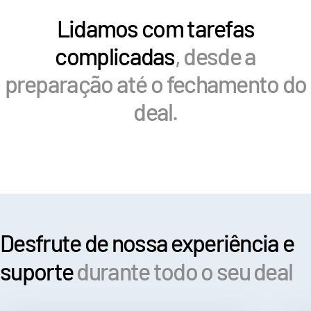
Lidamos com tarefas
Recursos
Recursos
complicadas
, desde a
Produtos adicionais
preparação até o fechamento do
SECURITYHUB
deal.
VIA
Soluções
T
s
Fusões e aquisições
Ofertas Pública Inicial (IPO)
Gerenciamento de fundos
Desfrute de nossa experiência e
Financiamento
suporte
durante todo o seu deal
Troca Segura de Documentos
Regulatory, Risk & Compliance
Empréstimos Sindicalizados