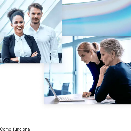
Gerenciamento
DealVault
Connect
Fund
Centre
Fundraising
Integração
Relatórios
Serviços Gerenciados para Investimentos Alternativos
Serviços de deals
Tarjamento
Suporte a transações
Relatórios avançados
NDA
Como funciona
Tradução