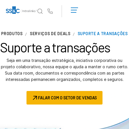
Solicite uma
demonstração
Us
Obter um
orçamento
Por que a Intralinks
T
PRODUTOS
SERVIÇOS DE DEALS
SUPORTE A TRANSAÇÕES
s
Por que a Intralinks
Suporte
a transações
Segurança e confiança
APIs e implantação
Seja em uma transação estratégica, iniciativa corporativa ou
Centro de IA
projeto colaborativo, nossa equipe o ajuda a manter o rumo certo.
Sua data room, documentos e correspondência com as partes
interessadas permanecem organizados, completos e seguros.
Produtos
T
s
Deal
Centre AI
FALAR COM O SETOR DE VENDAS
Link
Preparação
Marketing
Diligência