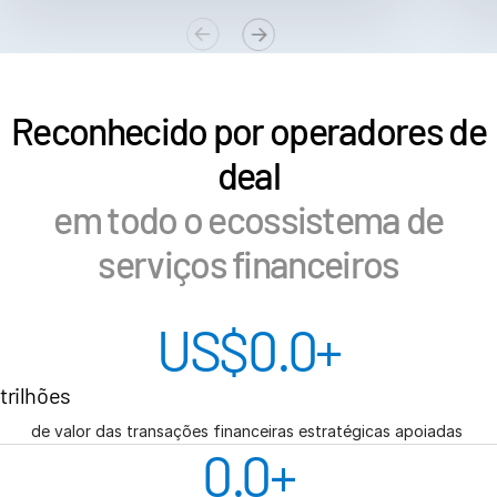
s
Contate-nos
Empresa
Reconhecido por operadores de
Português
deal
English
SOLICITE UMA DEMONSTRAÇÃO
em todo o ecossistema de
简体中文
OBTER UM ORÇAMENTO
serviços financeiros
繁體中文
Français
Deutsch
US$
0.0
+
日本語
trilhões
한국인
Português
de valor das transações financeiras estratégicas apoiadas
0.0
+
Español