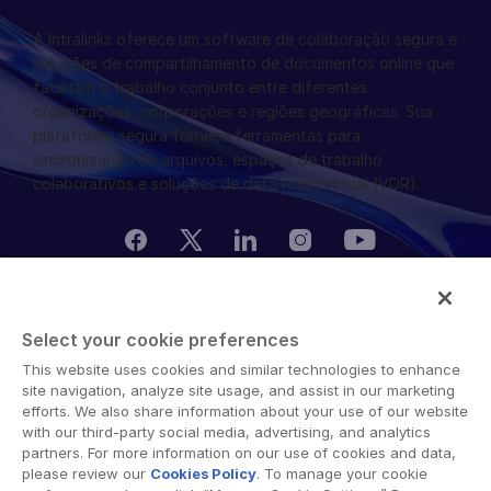
A Intralinks oferece um software de colaboração segura e
soluções de compartilhamento de documentos online que
facilitam o trabalho conjunto entre diferentes
organizações, corporações e regiões geográficas. Sua
plataforma segura fornece ferramentas para
sincronização de arquivos, espaços de trabalho
colaborativos e soluções de data room virtual (VDR).
© 2026 Intralinks, SS&C Inc.
Select your cookie preferences
This website uses cookies and similar technologies to enhance
site navigation, analyze site usage, and assist in our marketing
efforts. We also share information about your use of our website
with our third-party social media, advertising, and analytics
partners. For more information on our use of cookies and data,
please review our
Cookies Policy
. To manage your cookie