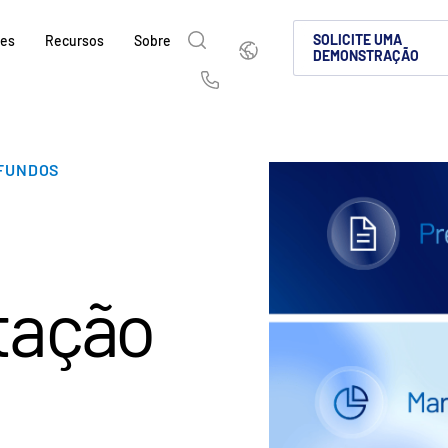
Português
SOLICITE UMA
ões
Recursos
Sobre
DEMONSTRAÇÃO
English
简体中文
Us
繁體中文
Français
Sobre
Por que a Intralinks
Produtos
Soluções
Setores
e
 FUNDOS
Deutsch
日本語
Saiba como a SS&C Intralinks atende aos s
Saiba por que as empresas de mercados de
Conheça nossa plataforma compro
Descubra como compartilhar cont
Saiba como nossa plataforma e n
sações
globais, de operação de deals e mercados d
cenário de investimentos alternativos esco
para compartilhamento seguro de
protegida, tornando a colaboraçã
que você navegue com segurança
한국인
Português
k &
facilitando o compartilhamento seguro de
deal globais, investimentos alter
conformidade.
deals.
nçados
l
Español
Italiano
fusões e aquisições (M&A), levantamento d
capitais.
SAIBA MAIS
tação
relatórios para investidores.
SAIBA MAIS
SAIBA MAIS
ciados
d
SAIBA MAIS
tos
SAIBA MAIS