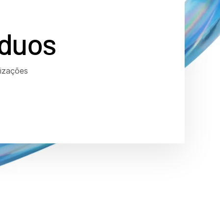
íduos
izações