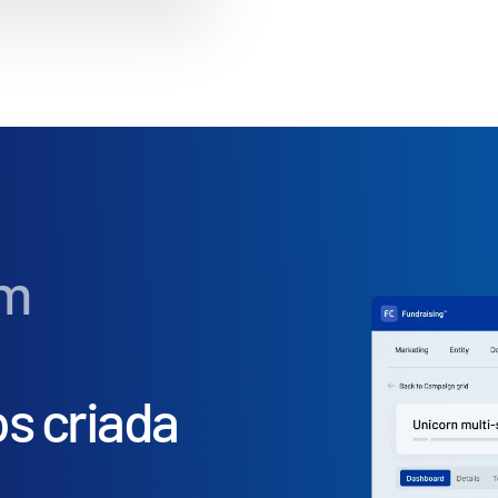
om
s criada