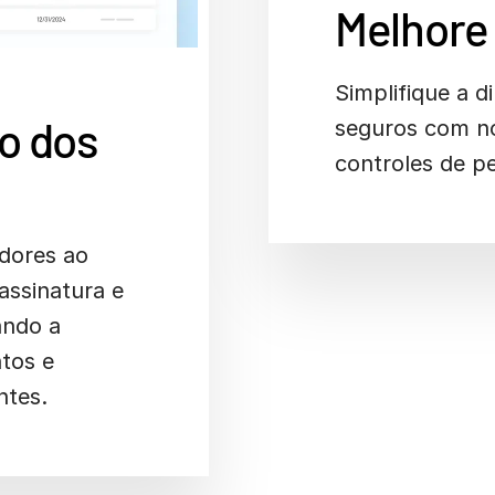
Melhore 
Simplifique a d
ão dos
seguros com no
controles de p
idores ao
assinatura e
ando a
tos e
ntes.