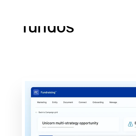
Gerencie
todo 
fundos