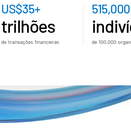
US$
35
+
515,000
trilhões
indiv
de transações financeiras
de 100.000 organ