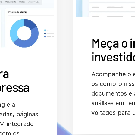
Meça o i
investid
ra
Acompanhe o en
pressa
os compromisso
documentos e 
análises em te
g e a
voltados para 
adas, páginas
M integrado
 com os