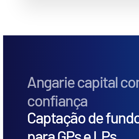
Angarie capital c
confiança
Captação de fundo
para GPs e LPs