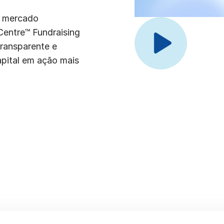
m mercado
entre™ Fundraising
transparente e
apital em ação mais