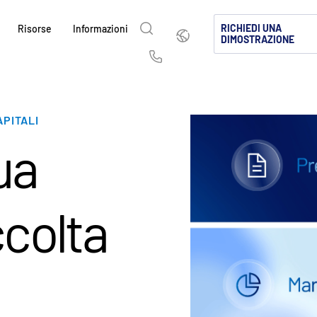
Italiano
RICHIEDI UNA
Risorse
Informazioni
DIMOSTRAZIONE
English
简体中文
Us
繁體中文
Français
Informazioni
Perché Intralinks
Prodotti
Soluzioni
Industrie
i
li
APITALI
Deutsch
日本語
Scopri come SS&C Intralinks serve il settore
Scopri perché le aziende del settore dei merc
Scopri la nostra collaudata piattaf
Scopri come condividere contenuti s
Scopri come la nostra piattaforma 
ua
negoziazione e i mercati dei capitali a livello 
e degli investimenti alternativi scelgono Intra
all'intelligenza artificiale per la cond
rendendo la collaborazione sicura,
consentono di gestire in modo sicuro 
한국인
Português
&
facilitando la condivisione sicura delle inform
settori di negoziazioni globali, inves
tua azienda.
Español
Italiano
fusioni e acquisizioni (M&A), raccolta di capit
mercati di capitali.
MAGGIORI INFORMAZIONI
MAGGIORI INFORMAZIONI
ato
colta
per gli investitori.
MAGGIORI INFORMAZIONI
i
MAGGIORI INFORMAZIONI
MAGGIORI INFORMAZIONI