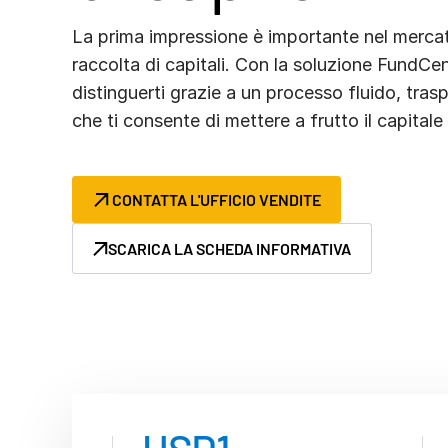
Connect
La prima impressione è importante nel merca
PRODOTTI
raccolta di capitali. Con la soluzione FundCe
AGGIUNTIVI
distinguerti grazie a un processo fluido, trasp
che ti consente di mettere a frutto il capital
CONTATTA L'UFFICIO VENDITE
SCARICA LA SCHEDA INFORMATIVA