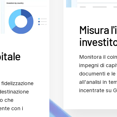
Misura l
investito
pitale
Monitora il coin
impegni di capit
documenti e le
all'analisi in 
 fidelizzazione
incentrate su G
destinazione
to che
nte con i