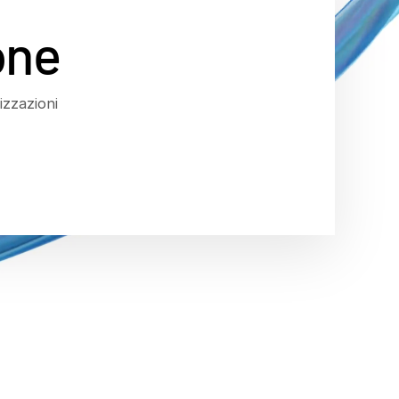
one
izzazioni
raccolta di