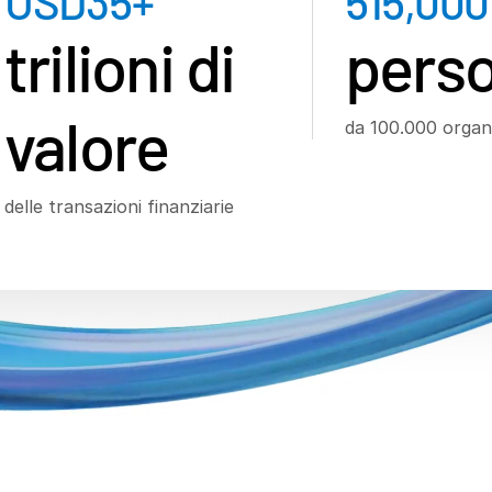
USD
35
+
515,000
trilioni di
pers
valore
da 100.000 organ
delle transazioni finanziarie
 ciclo di vita della 