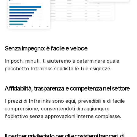
English
RICHIEDI UNA DIMOSTRAZIONE
简体中文
RICHIEDI UN PREVENTIVO
繁體中文
Français
Senza impegno: è facile e veloce
Deutsch
日本語
In pochi minuti, ti aiuteremo a determinare quale
한국인
pacchetto Intralinks soddisfa le tue esigenze.
Português
Español
Affidabilità, trasparenza e competenza nel settore
Italiano
I prezzi di Intralinks sono equi, prevedibili e di facile
Dutch
comprensione, consentendoti di raggiungere
l'obiettivo senza approvazioni interne complesse.
Il partner privilegiato per gli ecosistemi bancari, di