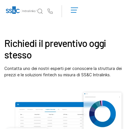
Richiedi una
dimostrazione
Us
Richiedi un
preventivo
Perché Intralinks
Toggl
subm
Richiedi il preventivo oggi
Prodotti
Toggl
subm
stesso
Soluzioni
Toggl
subm
Contatta uno dei nostri esperti per conoscere la struttura dei
Who We Serve
prezzi e le soluzioni fintech su misura di SS&C Intralinks.
Toggl
subm
Risorse
Toggl
subm
Informazioni
Toggl
subm
Italiano