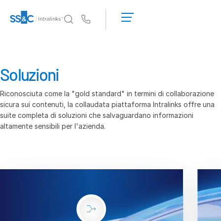
Richiedi una
dimostrazione
Us
Richiedi un
preventivo
Perché Intralinks
Toggl
subm
Perché Intralinks
Soluzioni
Sicurezza e fiducia
Riconosciuta come la "gold standard" in termini di collaborazione
API e implementazione
sicura sui contenuti, la collaudata piattaforma Intralinks offre una
Hub IA
suite completa di soluzioni che salvaguardano informazioni
altamente sensibili per l'azienda.
Prodotti
Toggl
subm
Deal
Centre AI
Link
Preparazione
Marketing
Due Diligence