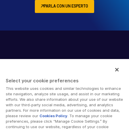
PARLA CON UN ESPERTO
Select your cookie preferences
Intralinks provides secure collaboration software and
This website uses cookies and similar technologies to enhance
secure online document sharing solutions that enable
site navigation, analyze site usage, and assist in our marketing
enterprise collaboration across organizational, corporate
efforts. We also share information about your use of our website
with our third-party social media, advertising, and analytics
and geographical boundaries. Intralinks’ secure platform
partners. For more information on our use of cookies and data,
provides tools for file sync and secure file-sharing,
please review our
Cookies Policy
. To manage your cookie
collaborative workspaces and virtual data room (VDR)
preferences, please click “Manage Cookie Settings.” By
solutions.
continuing to use our website, regardless of your cookie