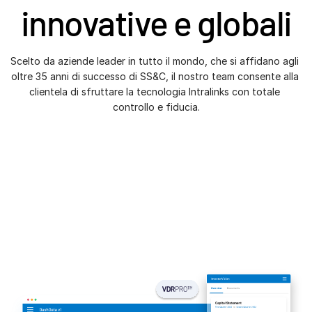
innovative e globali
Investment Banking
Toggl
Corporates
subm
Scelto da aziende leader in tutto il mondo, che si affidano agli 
Institutional Investors
oltre 35 anni di successo di SS&C, il nostro team consente alla 
Legal / Law Firms
clientela di sfruttare la tecnologia Intralinks con totale 
controllo e fiducia.
Hedge Funds
Private Credit
Private Equity
Venture Capital
Real Estate Fund Managers
IT / Security
Risorse
Toggl
subm
Informazioni
Toggl