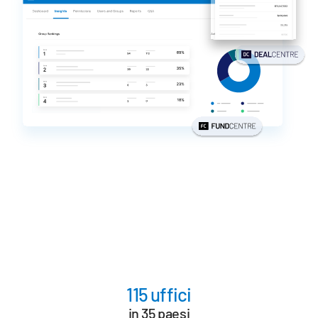
subm
Contattaci
Azienda
Italiano
English
RICHIEDI UNA DIMOSTRAZIONE
简体中文
RICHIEDI UN PREVENTIVO
繁體中文
Français
Deutsch
日本語
한국인
Português
115 uffici
Español
in 35 paesi