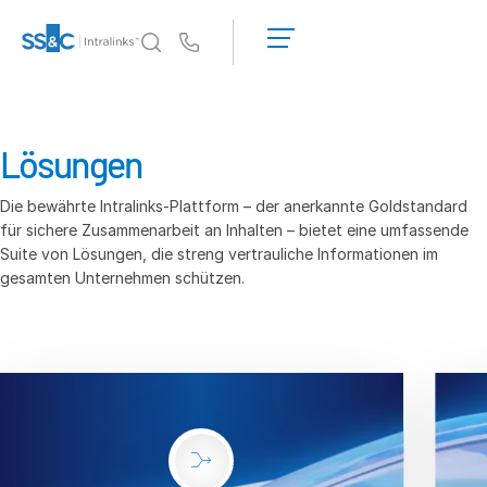
Demo
anfordern
Us
Angebot
einholen
Warum Intralinks?
Toggl
subm
Warum Intralinks?
Lösungen
Sicherheit und Vertrauen
Die bewährte Intralinks-Plattform – der anerkannte Goldstandard
APIs und Bereitstellung
für sichere Zusammenarbeit an Inhalten – bietet eine umfassende
AI Hub
Suite von Lösungen, die streng vertrauliche Informationen im
gesamten Unternehmen schützen.
Produkte
Toggl
subm
Deal
Centre AI
Link
Vorbereitung
Marketing
Diligence