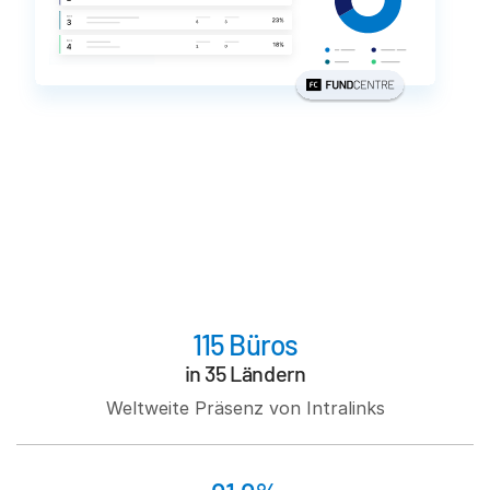
subm
Kontakt
Unternehmen
Deutsch
English
DEMO ANFORDERN
简体中文
ANGEBOT EINHOLEN
繁體中文
Français
Deutsch
115 Büros
日本語
in 35 Ländern
한국인
Weltweite Präsenz von Intralinks
Português
Español