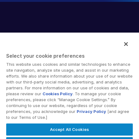
Select your cookie preferences
Intralinks provides secure collaboration software and
This website uses cookies and similar technologies to enhance
secure online document sharing solutions that enable
site navigation, analyze site usage, and assist in our marketing
enterprise collaboration across organizational, corporate
efforts. We also share information about your use of our website
with our third-party social media, advertising, and analytics
and geographical boundaries. Intralinks’ secure platform
partners. For more information on our use of cookies and data,
provides tools for file sync and secure file-sharing,
please review our
Cookies Policy
. To manage your cookie
collaborative workspaces and virtual data room (VDR)
preferences, please click “Manage Cookie Settings.” By
solutions.
continuing to use our website, regardless of your cookie
preferences, you acknowledge our
Privacy Policy
[and agree
to our Terms of Use.]
Accept All Cookies