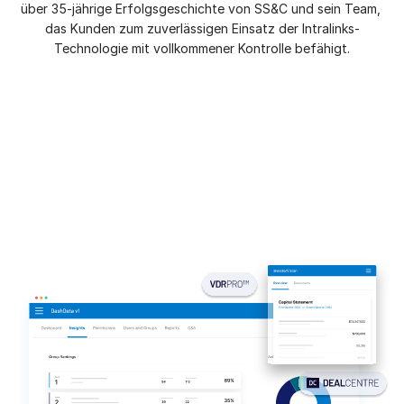
über 35-jährige Erfolgsgeschichte von SS&C und sein Team, 
das Kunden zum zuverlässigen Einsatz der Intralinks-
Investment Banking
Technologie mit vollkommener Kontrolle befähigt.
Toggl
Corporates
subm
Institutional Investors
Legal / Law Firms
Hedge Funds
Private Credit
Private Equity
Venture Capital
Real Estate Fund Managers
IT / Security
Ressourcen
Toggl
subm
Über uns
Toggl