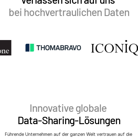
bei hochvertraulichen Daten
VDR
Pro
VDRPro
Weitere Produkte
SECURITYHUB
VIA
Lösungen
Toggl
subm
Mergers & Acquisitions
Börsengänge
Fondsmanagement
Innovative globale
Finanzierung
Data-Sharing-Lösungen
Sicherer Dokumentenaustausch
Regulatory, Risk & Compliance
Führende Unternehmen auf der ganzen Welt vertrauen auf die 
Konsortialkredite