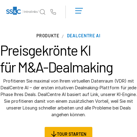
Demo
anfordern
Us
Angebot
einholen
Warum Intralinks?
T
PRODUKTE
DEALCENTRE AI
s
Warum Intralinks?
Preisgekrönte KI
Sicherheit und Vertrauen
APIs und Bereitstellung
für M&A-Dealmaking
AI Hub
Profitieren Sie maximal von Ihrem virtuellen Datenraum (VDR) mit
Produkte
DealCentre AI – der ersten intuitiven Dealmaking-Plattform für jede
T
Phase Ihres Deals. DealCentre AI basiert auf Link, unserer KI-Engine.
s
Deal
Centre AI
Sie profitieren damit von einem zusätzlichen Vorteil, weil Sie mit
Link
unserer Lösung schneller arbeiten und alle Probleme bei Deals
angehen können.
Vorbereitung
Marketing
TOUR STARTEN
Diligence