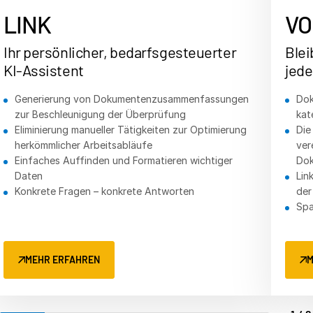
Italiano
LINK
VO
Dutch
Ihr persönlicher, bedarfsgesteuerter
Blei
KI-Assistent
jede
Generierung von Dokumentenzusammenfassungen
Dok
zur Beschleunigung der Überprüfung
kat
Eliminierung manueller Tätigkeiten zur Optimierung
Die
herkömmlicher Arbeitsabläufe
ver
Einfaches Auffinden und Formatieren wichtiger
Dok
Daten
Lin
Konkrete Fragen – konkrete Antworten
der
Spa
MEHR ERFAHREN
M