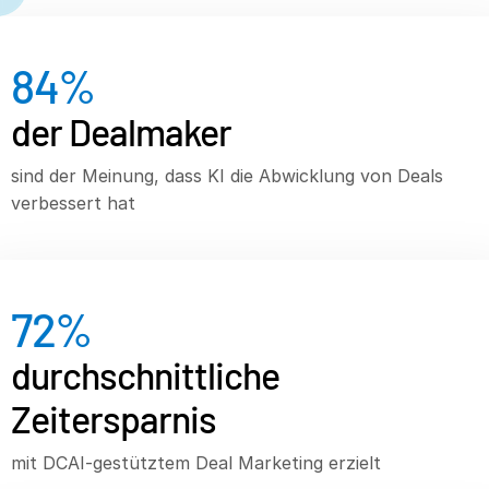
VDR
Pro
84
%
VDRPro
Weitere Produkte
der Dealmaker
SECURITYHUB
VIA
sind der Meinung, dass KI die Abwicklung von Deals
verbessert hat
Lösungen
T
s
Mergers & Acquisitions
Börsengänge
72
%
Fondsmanagement
durchschnittliche
Finanzierung
Zeitersparnis
Sicherer Dokumentenaustausch
Regulatory, Risk & Compliance
mit DCAI-gestütztem Deal Marketing erzielt
Konsortialkredite