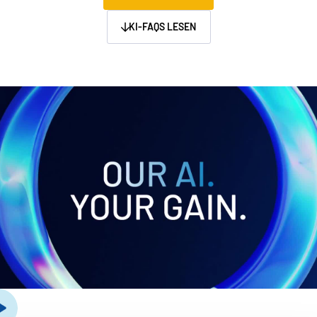
Management
KI-FAQS LESEN
DealVault
Connect
Fund
Centre
Fundraising
Onboarding
Berichterstellung
Managed Services für Alternative Investitionen
Deal-Services
Schwärzung
Transaktionsunterstützung
Erweiterte berichterstattung
NDA
Übersetzung