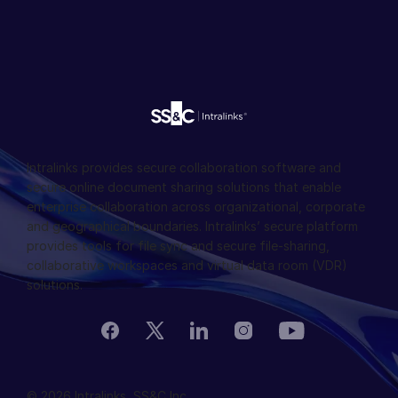
Intralinks provides secure collaboration software and
secure online document sharing solutions that enable
enterprise collaboration across organizational, corporate
and geographical boundaries. Intralinks’ secure platform
provides tools for file sync and secure file-sharing,
collaborative workspaces and virtual data room (VDR)
solutions.
© 2026 Intralinks, SS&C Inc.