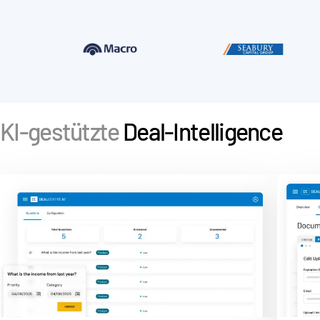
s
Kontakt
Unternehmen
Deutsch
English
DEMO ANFORDERN
KI-gestützte
Deal-Intelligence
简体中文
ANGEBOT EINHOLEN
繁體中文
Français
Deutsch
日本語
한국인
Português
Español