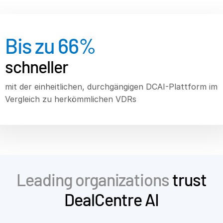
Investment-Banking
T
Corporates
Bis zu
66
%
s
Institutional Investors
schneller
Legal / Law Firms
Hedge Funds
mit der einheitlichen, durchgängigen DCAI-Plattform im
Private Credit
Vergleich zu herkömmlichen VDRs
Private Equity
Venture Capital
Real Estate Fund Managers
IT / Security
Leading organizations
trust
Ressourcen
T
DealCentre AI
s
Über uns
T