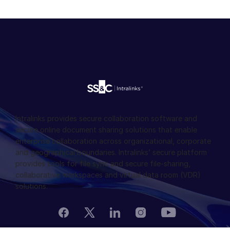
Intralinks provides secure collaboration software and
secure online document sharing solutions that enable
enterprise collaboration across organizational, corporate
and geographical boundaries. Intralinks’ secure platform
provides tools for file sync and secure file-sharing,
collaborative workspaces and virtual data room (VDR)
solutions.