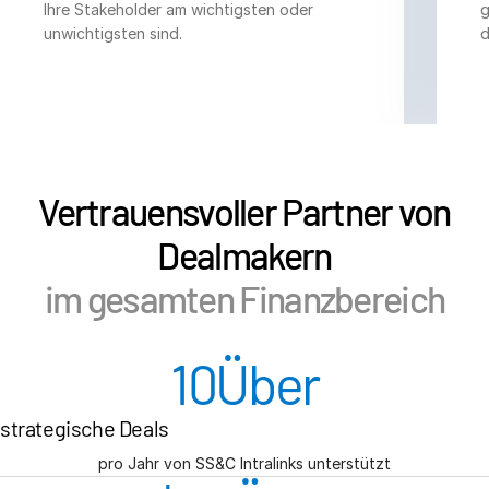
Italiano
Ihre Stakeholder am wichtigsten oder
g
unwichtigsten sind.
d
Dutch
Vertrauensvoller Partner von
Dealmakern
im gesamten Finanzbereich
10
Über
strategische Deals
pro Jahr von SS&C Intralinks unterstützt