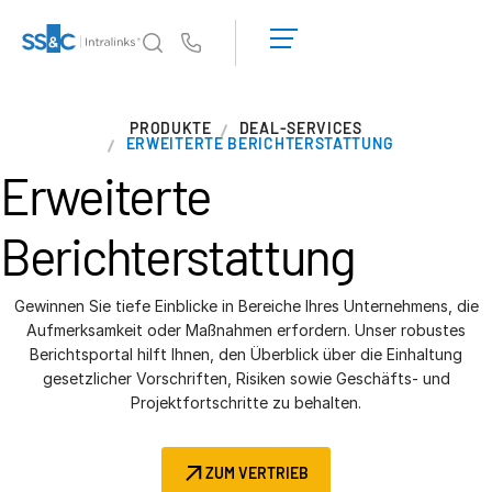
Demo
anfordern
Us
Angebot
einholen
Warum Intralinks?
T
PRODUKTE
DEAL-SERVICES
s
Warum Intralinks?
ERWEITERTE BERICHTERSTATTUNG
Erweiterte
Sicherheit und Vertrauen
APIs und Bereitstellung
Berichterstattung
AI Hub
Gewinnen Sie tiefe Einblicke in Bereiche Ihres Unternehmens, die
Produkte
T
Aufmerksamkeit oder Maßnahmen erfordern. Unser robustes
s
Deal
Centre AI
Berichtsportal hilft Ihnen, den Überblick über die Einhaltung
gesetzlicher Vorschriften, Risiken sowie Geschäfts- und
Link
Projektfortschritte zu behalten.
Vorbereitung
Marketing
ZUM VERTRIEB
Diligence