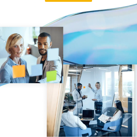
Management
DealVault
Connect
Fund
Centre
Fundraising
Onboarding
Berichterstellung
Managed Services für Alternative Investitionen
Deal-Services
Schwärzung
Transaktionsunterstützung
Erweiterte berichterstattung
NDA
Übersetzung