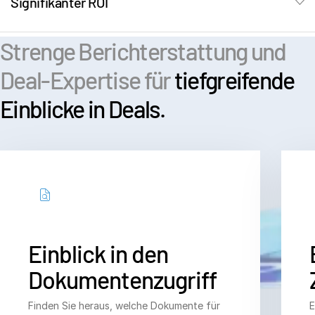
Signifikanter ROI
s
Kontakt
Unternehmen
Strenge Berichterstattung und
Deal-Expertise für
tiefgreifende
Deutsch
Einblicke in Deals.
English
DEMO ANFORDERN
简体中文
ANGEBOT EINHOLEN
繁體中文
Français
Deutsch
日本語
Einblick in den
한국인
Dokumentenzugriff
Português
Español
Finden Sie heraus, welche Dokumente für
E