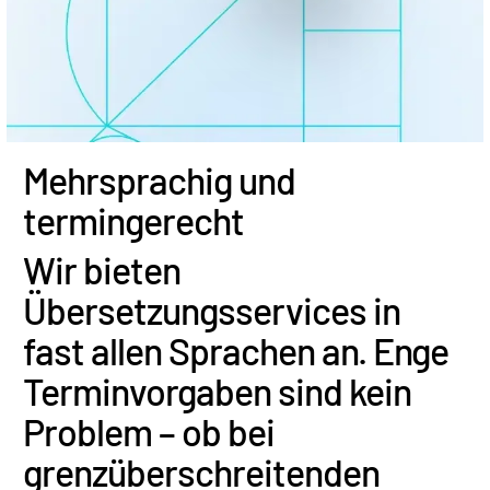
Investment-Banking
T
Corporates
s
Institutional Investors
Legal / Law Firms
Hedge Funds
Mehrsprachig und
Private Credit
termingerecht
Private Equity
Venture Capital
Wir bieten
Real Estate Fund Managers
Übersetzungsservices in
IT / Security
fast allen Sprachen an. Enge
Terminvorgaben sind kein
Ressourcen
T
s
Problem – ob bei
Über uns
T
grenzüberschreitenden
s
Kontakt