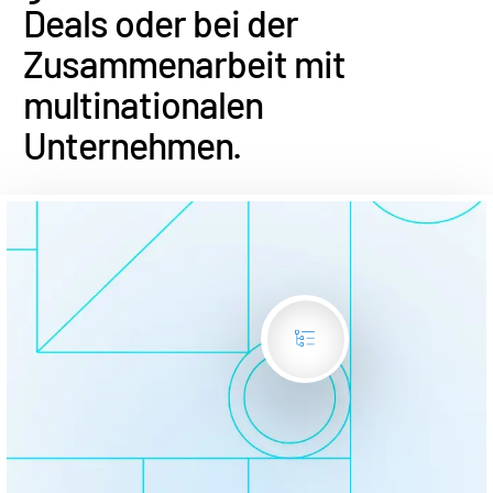
Deals oder bei der
Unternehmen
Zusammenarbeit mit
Deutsch
multinationalen
Unternehmen.
English
DEMO ANFORDERN
简体中文
ANGEBOT EINHOLEN
繁體中文
Français
Deutsch
日本語
한국인
Português
Español
Italiano