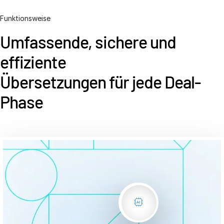
VDR
Pro
Funktionsweise
VDRPro
Umfassende, sichere und
Weitere Produkte
effiziente
SECURITYHUB
Übersetzungen für jede Deal-
VIA
Phase
Lösungen
T
s
Mergers & Acquisitions
Börsengänge
Fondsmanagement
Finanzierung
Sicherer Dokumentenaustausch
Konsortialkredite