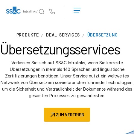
Demo
anfordern
Us
Angebot
einholen
Warum Intralinks?
T
PRODUKTE
DEAL-SERVICES
ÜBERSETZUNG
s
Warum Intralinks?
Übersetzungs
services
Sicherheit und Vertrauen
APIs und Bereitstellung
Verlassen Sie sich auf SS&C Intralinks, wenn Sie korrekte
AI Hub
Übersetzungen in mehr als 140 Sprachen und linguistische
Zertifizierungen benötigen. Unser Service nutzt ein weltweites
Netzwerk von Übersetzern sowie branchenführende Technologien,
Produkte
T
um die Sicherheit und Vertraulichkeit der Dokumente während des
s
Deal
Centre AI
gesamten Prozesses zu gewährleisten.
Link
Vorbereitung
ZUM VERTRIEB
Marketing
Diligence