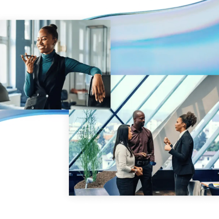
Management
DealVault
Connect
Fund
Centre
Fundraising
Onboarding
Berichterstellung
Managed Services für Alternative Investitionen
Deal-Services
Schwärzung
Transaktionsunterstützung
Erweiterte berichterstattung
NDA
Übersetzung