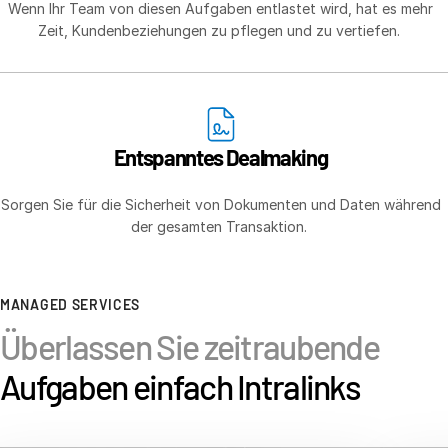
Français
Wenn Ihr Team von diesen Aufgaben entlastet wird, hat es mehr
Zeit, Kundenbeziehungen zu pflegen und zu vertiefen.
Deutsch
日本語
한국인
Português
Entspanntes Dealmaking
Español
Italiano
Sorgen Sie für die Sicherheit von Dokumenten und Daten während
der gesamten Transaktion.
Dutch
MANAGED SERVICES
Überlassen Sie zeitraubende
Aufgaben einfach Intralinks