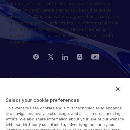
Intralinks provides secure collaboration software and
secure online document sharing solutions that enable
enterprise collaboration across organizational, corporate
and geographical boundaries. Intralinks’ secure platform
provides tools for file sync and secure file-sharing,
collaborative workspaces and virtual data room (VDR)
solutions.
© 2026 Intralinks, SS&C Inc.
Select your cookie preferences
This website uses cookies and similar technologies to enhance
site navigation, analyze site usage, and assist in our marketing
efforts. We also share information about your use of our website
with our third-party social media, advertising, and analytics