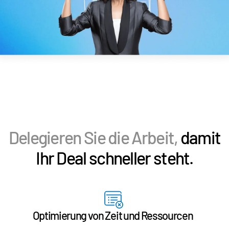
VDR
Pro
VDRPro
Weitere Produkte
SECURITYHUB
VIA
Lösungen
T
s
Mergers & Acquisitions
Delegieren Sie die Arbeit,
damit
Börsengänge
Ihr Deal schneller steht.
Fondsmanagement
Finanzierung
Sicherer Dokumentenaustausch
Regulatory, Risk & Compliance
Optimierung von Zeit und Ressourcen
Konsortialkredite