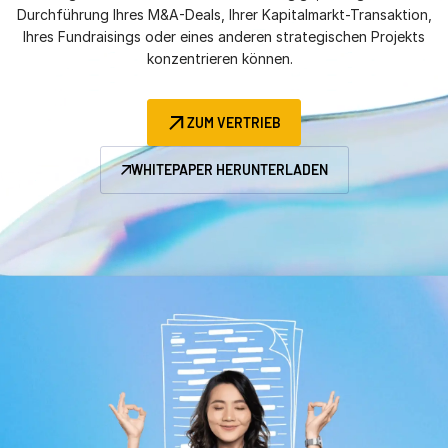
Durchführung Ihres M&A-Deals, Ihrer Kapitalmarkt-Transaktion,
Management
Ihres Fundraisings oder eines anderen strategischen Projekts
konzentrieren können.
DealVault
Connect
ZUM VERTRIEB
Fund
Centre
Fundraising
WHITEPAPER HERUNTERLADEN
Onboarding
Berichterstellung
Managed Services für Alternative Investitionen
Deal-Services
Schwärzung
Transaktionsunterstützung
Erweiterte berichterstattung
NDA
Übersetzung