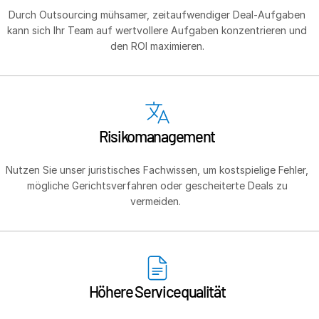
Durch Outsourcing mühsamer, zeitaufwendiger Deal-Aufgaben
kann sich Ihr Team auf wertvollere Aufgaben konzentrieren und
T
den ROI maximieren.
Real Estate Fund Managers
s
Ressourcen
T
s
Über uns
T
Risikomanagement
s
Kontakt
Nutzen Sie unser juristisches Fachwissen, um kostspielige Fehler,
Unternehmen
mögliche Gerichtsverfahren oder gescheiterte Deals zu
vermeiden.
Deutsch
English
DEMO ANFORDERN
简体中文
Höhere Servicequalität
ANGEBOT EINHOLEN
繁體中文