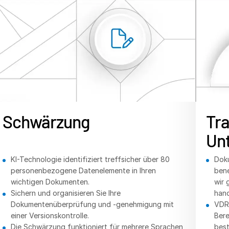
Schwärzung
Tr
Un
KI-Technologie identifiziert treffsicher über 80
Doku
personenbezogene Datenelemente in Ihren
bene
wichtigen Dokumenten.
wir 
Sichern und organisieren Sie Ihre
hand
Dokumentenüberprüfung und -genehmigung mit
VDRs
einer Versionskontrolle.
Bere
Die Schwärzung funktioniert für mehrere Sprachen,
best