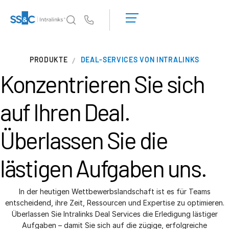
Demo
anfordern
Us
Angebot
einholen
Warum Intralinks?
T
PRODUKTE
DEAL-SERVICES VON INTRALINKS
s
Warum Intralinks?
Konzentrieren Sie sich
Sicherheit und Vertrauen
APIs und Bereitstellung
auf Ihren Deal.
AI Hub
Überlassen Sie die
Produkte
T
lästigen Aufgaben uns.
s
Deal
Centre AI
Link
In der heutigen Wettbewerbslandschaft ist es für Teams
Vorbereitung
entscheidend, ihre Zeit, Ressourcen und Expertise zu optimieren.
Marketing
Überlassen Sie Intralinks Deal Services die Erledigung lästiger
Aufgaben – damit Sie sich auf die zügige, erfolgreiche
Diligence