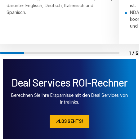
darunter Englisch, Deutsch, Italienisch und
ist.
Spanisch.
NDAs
koor
und 
1/
Deal Services ROI-Rechner
Berechnen Sie Ihre Ersparnisse mit den Deal Services von
Intralinks.
LOS GEHT’S!