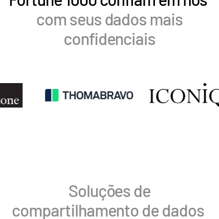
Tradução
com seus dados mais
Recursos
confidenciais
Recursos
Produtos adicionais
SECURITYHUB
VIA
Soluções
Toggl
subm
Fusões e aquisições
Ofertas Pública Inicial (IPO)
Gerenciamento de fundos
Financiamento
Soluções de
Troca Segura de Documentos
compartilhamento de dados
Regulatory, Risk & Compliance