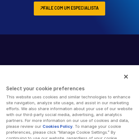
FALE COM UM ESPECIALISTA
Select your cookie preferences
A Intralinks oferece um software de colaboração segura e
This website uses cookies and similar technologies to enhance
soluções de compartilhamento de documentos online que
site navigation, analyze site usage, and assist in our marketing
facilitam o trabalho conjunto entre diferentes
efforts. We also share information about your use of our website
with our third-party social media, advertising, and analytics
organizações, corporações e regiões geográficas. Sua
partners. For more information on our use of cookies and data,
plataforma segura fornece ferramentas para
please review our
Cookies Policy
. To manage your cookie
sincronização de arquivos, espaços de trabalho
preferences, please click “Manage Cookie Settings.” By
colaborativos e soluções de data room virtual (VDR).
continuing to use our website, regardless of your cookie