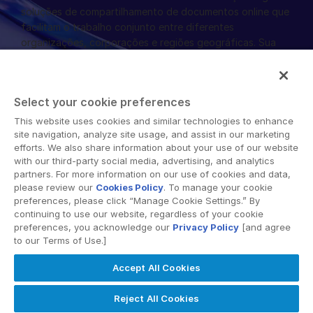
soluções de compartilhamento de documentos online que
facilitam o trabalho conjunto entre diferentes
organizações, corporações e regiões geográficas. Sua
plataforma segura fornece ferramentas para
sincronização de arquivos, espaços de trabalho
colaborativos e soluções de data room virtual (VDR).
Select your cookie preferences
This website uses cookies and similar technologies to enhance
site navigation, analyze site usage, and assist in our marketing
efforts. We also share information about your use of our website
with our third-party social media, advertising, and analytics
partners. For more information on our use of cookies and data,
© 2026 Intralinks, SS&C Inc.
please review our
Cookies Policy
. To manage your cookie
preferences, please click “Manage Cookie Settings.” By
continuing to use our website, regardless of your cookie
preferences, you acknowledge our
Privacy Policy
[and agree
to our Terms of Use.]
Accept All Cookies
Reject All Cookies