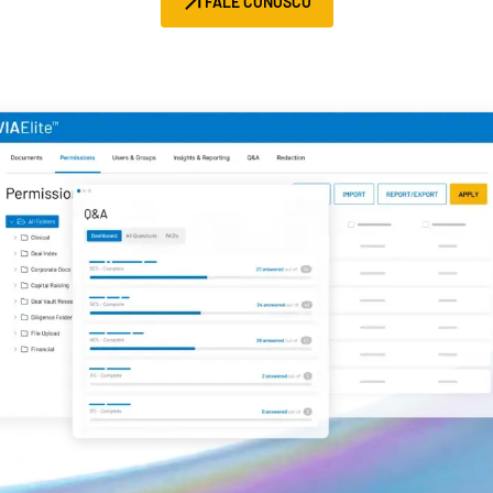
FALE CONOSCO
Gerenciamento
DealVault
Connect
Fund
Centre
Fundraising
Integração
Relatórios
Serviços Gerenciados para Investimentos Alternativos
Serviços de deals
Tarjamento
Suporte a transações
Relatórios avançados
NDA
Tradução