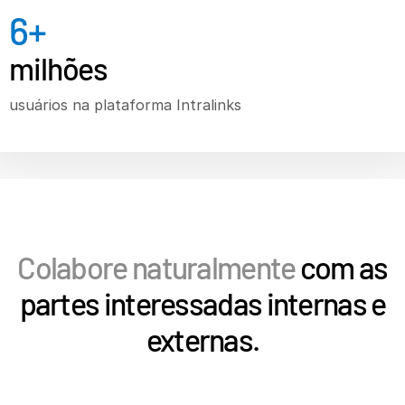
6
+
T
milhões
Private Equity
s
Venture Capital
usuários na plataforma Intralinks
Real Estate Fund Managers
IT / Security
Recursos
T
s
Sobre
T
Colabore naturalmente
com as
s
Contate-nos
partes interessadas internas e
Empresa
externas.
Português