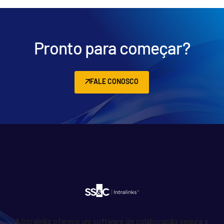
English
SOLICITE UMA DEMONSTRAÇÃO
简体中文
OBTER UM ORÇAMENTO
繁體中文
Pronto para começar?
Français
Deutsch
FALE CONOSCO
日本語
한국인
Português
Español
Italiano
Dutch
A Intralinks oferece um software de colaboração segura e