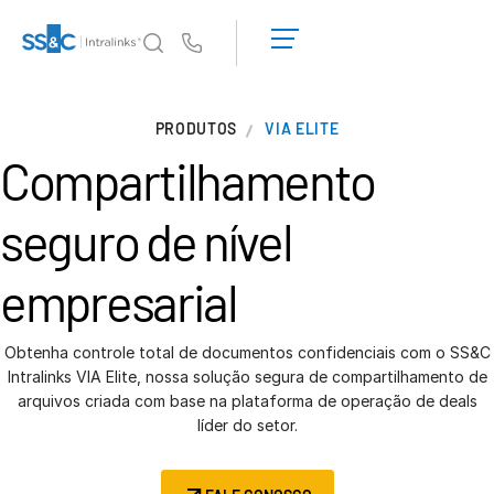
Solicite uma
demonstração
Us
Obter um
orçamento
Por que a Intralinks
T
PRODUTOS
VIA ELITE
s
Por que a Intralinks
Compartilhamento
Segurança e confiança
APIs e implantação
seguro
de nível
Centro de IA
empresarial
Produtos
T
s
Deal
Centre AI
Obtenha controle total de documentos confidenciais com o SS&C
Intralinks VIA Elite, nossa solução segura de compartilhamento de
Link
arquivos criada com base na plataforma de operação de deals
Preparação
líder do setor.
Marketing
Diligência