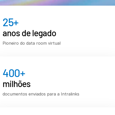
Recursos
Recursos
25
+
Produtos adicionais
anos de legado
SECURITYHUB
VIA
Pioneiro do data room virtual
Soluções
T
s
Fusões e aquisições
400
+
Ofertas Pública Inicial (IPO)
milhões
Gerenciamento de fundos
Financiamento
documentos enviados para a Intralinks
Troca Segura de Documentos
Regulatory, Risk & Compliance
Empréstimos Sindicalizados