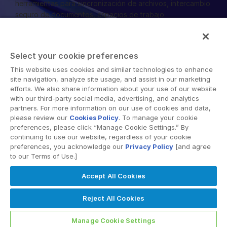
herramientas para sincronización de archivos, intercambio
seguro de documentos, espacios de trabajo
colaborativos y soluciones de salas de datos virtuales
(VDR).
Select your cookie preferences
This website uses cookies and similar technologies to enhance
site navigation, analyze site usage, and assist in our marketing
efforts. We also share information about your use of our website
with our third-party social media, advertising, and analytics
© 2026 Intralinks, SS&C Inc.
partners. For more information on our use of cookies and data,
please review our
Cookies Policy
. To manage your cookie
preferences, please click “Manage Cookie Settings.” By
continuing to use our website, regardless of your cookie
preferences, you acknowledge our
Privacy Policy
[and agree
to our Terms of Use.]
Accept All Cookies
Reject All Cookies
Manage Cookie Settings