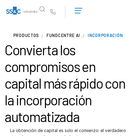
Solicitar una
demostración
Us
Obtener un
presupuesto
¿Por qué Intralinks?
Tog
PRODUCTOS
FUNDCENTRE AI
INCORPORACIÓN
sub
¿Por qué Intralinks?
Convierta los
Seguridad y confianza
API y despliegue
compromisos en
Centro de IA
capital más rápido
con
Productos
Tog
la incorporación
sub
Deal
Centre AI
Link
automatizada
Preparación
Marketing
La obtención de capital es solo el comienzo: el verdadero
Due diligence