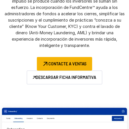
impulso se produce cuando los inversores se suman sin
esfuerzo. La incorporación de FundCentre™ ayuda a los
Gestión
administradores de fondos a acelerar los cierres, simplificar las
DealVault
suscripciones y el cumplimiento de prácticas “conozca a su
cliente” (Know Your Customer, KYC) y contra el lavado de
Connect
dinero (Anti-Money Laundering, AML) y brindar una
Fund
Centre
experiencia de incorporación de inversores más rápida,
inteligente y transparente.
Recaudación de Fondos
Incorporación
CONTACTE A VENTAS
Presentación de Informes
Servicios Gestionados de Inversiones Alternativas
DESCARGAR FICHA INFORMATIVA
Servicios de deal
Supresión de información
Soporte de transacciones
Funcionalidad avanzada de informes
NDA
Traducción