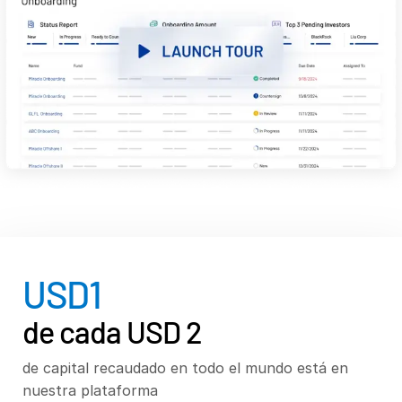
VDR
Pro
VDRPro
Productos adicionales
SECURITYHUB
VIA
Soluciones
Tog
sub
Fusiones y adquisiciones
Ofertas Publicas Iniciales
USD
1
Gestión de fondos
Financiación
de cada USD 2
Intercambio Seguro de Documentos
de capital recaudado en todo el mundo está en
Reglamentación, Gestión de Riesgos y Cumplimiento
nuestra plataforma
Préstamos Sindicados