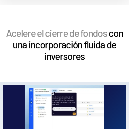
sub
Contáctanos
La empresa
Acelere el cierre de fondos
con
Español
una incorporación fluida de
English
SOLICITAR UNA DEMOSTRACIÓN
inversores
简体中文
OBTENER UN PRESUPUESTO
繁體中文
Français
Deutsch
日本語
한국인
Português
Español