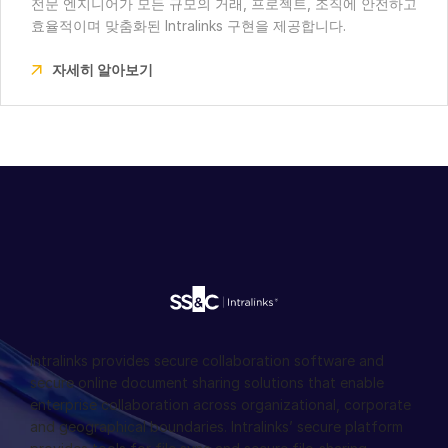
전문 엔지니어가 모든 규모의 거래, 프로젝트, 조직에 안전하고
효율적이며 맞춤화된 Intralinks 구현을 제공합니다.
자세히 알아보기
Intralinks provides secure collaboration software and
secure online document sharing solutions that enable
enterprise collaboration across organizational, corporate
and geographical boundaries. Intralinks’ secure platform