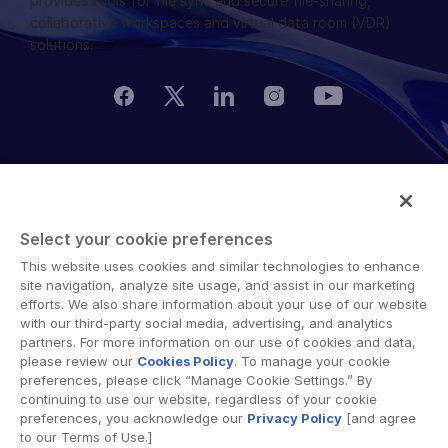
provides tools for file sync and secure file-sharing,
collaborative workspaces and virtual data room (VDR)
solutions.
© 2026 Intralinks, SS&C Inc.
Select your cookie preferences
This website uses cookies and similar technologies to enhance
site navigation, analyze site usage, and assist in our marketing
efforts. We also share information about your use of our website
with our third-party social media, advertising, and analytics
partners. For more information on our use of cookies and data,
please review our
Cookies Policy
. To manage your cookie
preferences, please click “Manage Cookie Settings.” By
continuing to use our website, regardless of your cookie
preferences, you acknowledge our
Privacy Policy
[and agree
to our Terms of Use.]