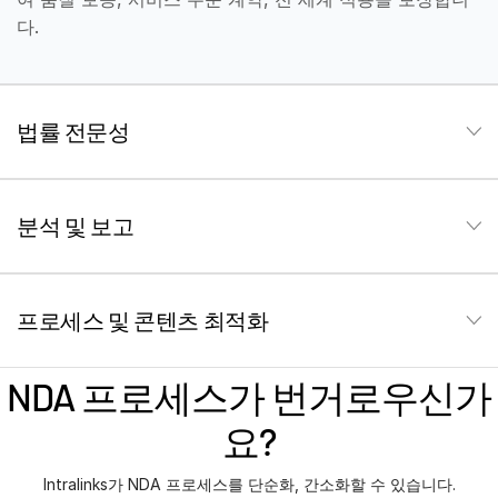
다.
Investment Banking
T
당사의 법률 전문가 팀은 승인된 플레이북, 조항 라이브러
Corporates
s
리, 업계 모범 사례에 따라 NDA 초안을 작성하고 거래 상
Institutional Investors
대방과 직접 협상하는 작업에 전문성을 갖추고 있습니다.
법률 전문성
Legal / Law Firms
온디맨드 상태 업데이트, 패턴 분석, 성과 추적을 통해 프로
Hedge Funds
젝트 진행 상황에 대한 가시성을 확보하세요. 계약 속도, 정
확성, ROI를 보장합니다.
Private Credit
분석 및 보고
Private Equity
Intralinks 플랫폼을 통해 체결된 NDA의 문서 수집, 배포,
전달을 간소화합니다. 프로세스 전반에서 NDA 플레이북의
Venture Capital
철저한 업데이트를 보장합니다.
프로세스 및 콘텐츠 최적화
Real Estate Fund Managers
IT / Security
NDA 프로세스가 번거로우신가
리소스
T
요?
s
회사소개
Intralinks가 NDA 프로세스를 단순화, 간소화할 수 있습니다.
T