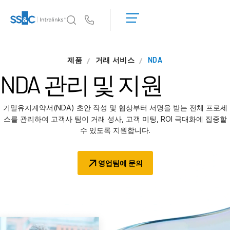
데
모
Us
요
청
왜 Intralinks인가
T
제품
거래 서비스
견
NDA
s
왜 Intralinks인가
적
NDA 관리 및 지원
받
보안 및 신뢰
기
API 및 배포
기밀유지계약서(NDA) 초안 작성 및 협상부터 서명을 받는 전체 프로세
AI 허브
스를 관리하여 고객사 팀이 거래 성사, 고객 미팅, ROI 극대화에 집중할
수 있도록 지원합니다.
제품
T
s
영업팀에 문의
딜
센터 AI
Link
준비
마케팅
실사