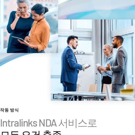
관리
DealVault
Connect
Fund
Centre
Fundraising
Onboarding
Reporting
Alternative Investments Managed Services
거래 서비스
검열
거래 지원
작동 방식
고급 보고
Intralinks NDA 서비스로
NDA
모든 요건 충족
번역