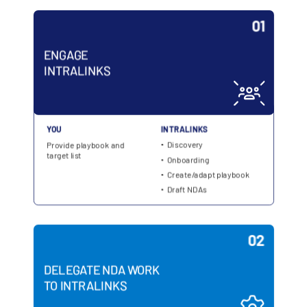
s
문의하기
기업 정보
한국인
English
데모 요청
简体中文
견적 받기
繁體中文
Français
Deutsch
日本語
한국인
Português
Español