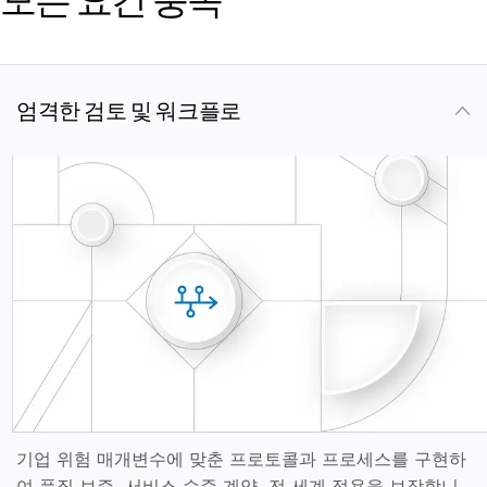
VDR
Pro
VDRPro
추가 제품
엄격한 검토 및 워크플로
SECURITYHUB
VIA
솔루션
T
s
인수합병
기업공개
펀드 관리
금융
안전한 문서 교환
규제, 리스크, 규정 준수
기업 위험 매개변수에 맞춘 프로토콜과 프로세스를 구현하
신디케이트론
여 품질 보증, 서비스 수준 계약, 전 세계 적용을 보장합니