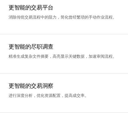
更智能的交易平台
VDR
Pro
消除传统交易流程中的阻力，简化曾经繁琐的手动作业流程。
VDRPro
其他产品
SECURITYHUB
更智能的尽职调查
VIA
精准生成复杂文件摘要，高亮显示关键数据，加速审阅流程。
解决方案
T
s
合并与收购
首次公开募股
更智能的交易洞察
基金管理
进行深度分析，优化资源配置，提高成交率。
融资
安全文档交换
监管、风险与合规
银团贷款