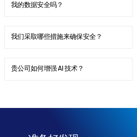
我的数据安全吗？
易比较耗时是因为有大量的信息必须审阅。人工智能最初用来帮
助总结文档内容，但很快发展到用来分析信息并生成洞察，而这
类工作原本需要数月才能完成。此外，人工智能还能提供决策建
议或突出待探索的领域，既节省了时间，又提升了决策质量。
我们采取哪些措施来确保安全？
问：对于那些对人工智能仍持观望态度或感到无所适从的交易
人，他们可以先采用哪些具体步骤来引入人工智能？
答：
第一步并不是寻找人工智能工具，而是向内审视。评估所有
内部流程，找出效率低下的环节。这意味着要完整梳理交易撮合
贵公司如何增强 AI 技术？
的全流程，找出最耗时间或资源的节点。只有了解了自身运营的
现状，才能开始寻找能够填补这些短板的人工智能解决方案。
但不要止步于此：在测试人工智能工具时，要确保它们能够规模
化地集成到现有工作流程中。一个独立运行但会扰乱您系统的工
具，可能带来的问题比它解决的还要多。集成和可扩展性是人工
智能成功落地的关键。
问：对于人工智能在交易撮合领域的未来演进，您还有什么看
法？
答：
这是一次令人兴奋的旅程。人工智能已经通过提高速度、准