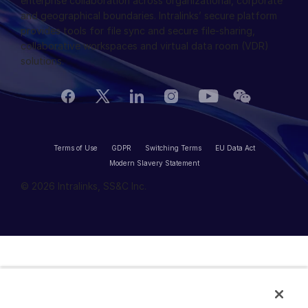
enterprise collaboration across organizational, corporate
and geographical boundaries. Intralinks’ secure platform
provides tools for file sync and secure file-sharing,
collaborative workspaces and virtual data room (VDR)
solutions.
Terms of Use
GDPR
Switching Terms
EU Data Act
Modern Slavery Statement
© 2026 Intralinks, SS&C Inc.