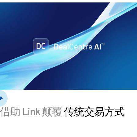
管理
DealVault
Connect
Fund
Centre AI
募资管理
投资者入驻
报告系统
另类投资管理服务
交易服务
脱敏
交易支持
借助 Link 颠覆
传统交易方式
智能报表系统
保密协议
翻译服务