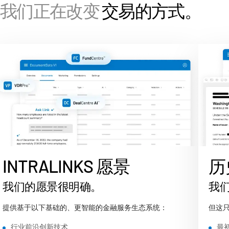
我们正在改变
交易的方式。
Investment Banking
T
Corporates
s
Institutional Investors
Legal / Law Firms
Hedge Funds
Private Credit
Private Equity
Venture Capital
Real Estate Fund Managers
INTRALINKS 愿景
历
IT / Security
我们的愿景很明确。
我
资源
T
s
提供基于以下基础的、更智能的金融服务生态系统：
但这
关于
T
行业前沿创新技术
最