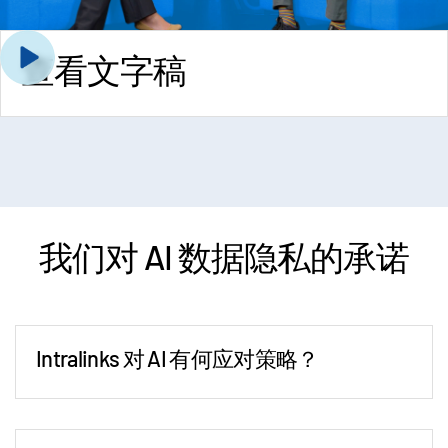
查看文字稿
问：Ronjohn，欢迎回来。自从我们一年前交谈以来，人工智能
和交易撮合领域发生了哪些变化？
答：
变化还真不少。去年，我们在讨论人工智能时，主要探讨的
是理论方面——当时大家还在探索人工智能，试图理解如何将它
运用起来。但在过去一年，人工智能已从探索阶段转变为真正的
接纳与落地。如今，各大金融机构纷纷成立了专门的团队，致力
我们对
AI 数据隐私的承诺
于研究如何将人工智能整合到工作流程中。普及速度令人惊叹。
和纸质文档向云端迁移的渐进式转变不同，人工智能的普及和落
地堪称迅猛，不少公司如今认识到它的价值，迅速将其应用在实
际场景中。
Intralinks 对 AI 有何应对策略？
问：有些人认为，人工智能是一种为自身寻找用武之地的解决方
案。人工智能目前解决了交易撮合中的哪些真正痛点？
答：
这种批评对某些技术或许成立，但在交易撮合领域，人工智
能确实解决了诸多重大问题，尤其是在文档和信息分析方面。交