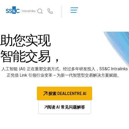
申
请
Us
演
示
Intralinks 的核心优势
T
获
助您实现
s
Intralinks 的核心优势
取
报
安全与信任
智能交易，
价
API 和部署
人工智能中心
人工智能 (AI) 正在重塑交易方式。经过多年研发投入，SS&C Intralinks
正凭借 Link 引领行业变革 – 为新一代智慧型交易解决方案赋能。
产品
T
s
Deal
Centre AI
探索 DEALCENTRE AI
Link
阅读 AI 常见问题解答
筹备
营销阶段
尽调阶段