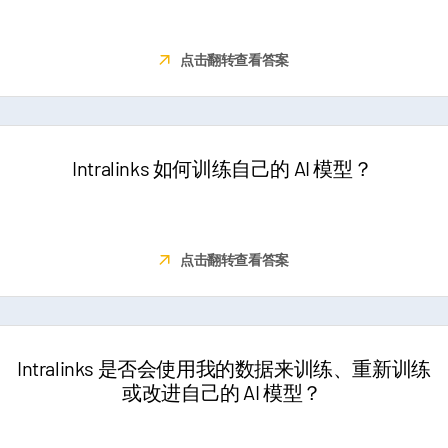
存在虚拟数据室 (VDR) 中。此外，我们严格执行严苛的数据租赁安
全措施。
点击翻转查看答案
Intralinks 如何训练自己的 AI 模型？
我们采用多种广受认可的方法来优化我们选择的模型，包括小样本
学习和强化学习等技术。
点击翻转查看答案
Intralinks 是否会使用我的数据来训练、重新训练
或改进自己的 AI 模型？
不会，我们从不使用任何客户数据来训练、重新训练或改进我们的