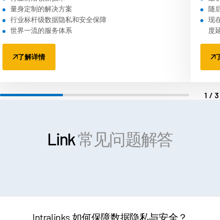
s
量身定制的解决方案
随
联系销售人员
行业标杆级数据隐私和安全保障
现
公司
世界一流的服务体系
度
简体中文
了解详情
English
申请演示
1/
简体中文
获取报价
繁體中文
Français
Link
常见问题解答
Deutsch
日本語
한국인
Português
Español
Intralinks 如何保障数据隐私与安全？