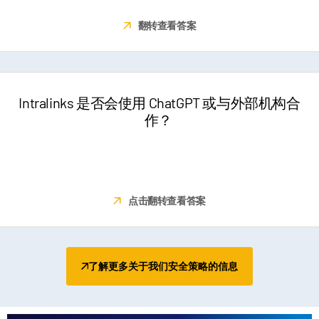
模型。您的数据在我们的生态系统内始终安全无虞，受到保护。
翻转查看答案
Intralinks 是否会使用 ChatGPT 或与外部机构合
作？
否。我们投资自主开发有机人工智能解决方案已有五年多时间。我
们既不依赖任何第三方提供商，也不会将数据传输给第三方提供
商。
点击翻转查看答案
了解更多关于我们安全策略的信息