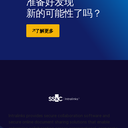
准备好发现
确性和决策能力改变了交易的处理方式。随着越来越多的人以结
新的可能性了吗？
构化、战略性的方式采用和试验这类工具，我相信在不久的将
来，我们会发掘出更具影响力的应用场景。
了解更多
Intralinks provides secure collaboration software and
secure online document sharing solutions that enable