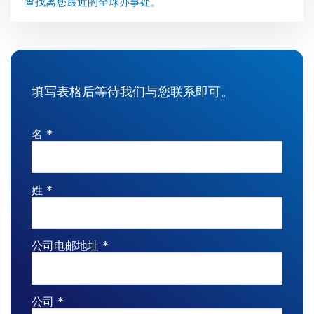
查找离您最近的全球办事处。
管理
DealVault
Connect
Fund
Centre AI
填写表格后等待我们与您联系即可。
募资管理
名 *
投资者入驻
报告系统
另类投资管理服务
姓 *
交易服务
脱敏
公司电邮地址 *
交易支持
智能报表系统
保密协议
公司 *
翻译服务