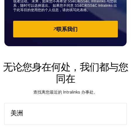
或者活动。 未来，如果您不再希望 SS&C和SS&C Intralinks 与您联
subm
联系销售人员
系，随时可以选择退出。 如果您不同意 SS&C和SS&C Intralinks 出
于此等目的使用您的个人信息，请勿填写此表格。
公司
联系我们
简体中文
English
申请演示
简体中文
无论您身在何处，我们都与您
获取报价
繁體中文
同在
Français
Deutsch
查找离您最近的 Intralinks 办事处。
日本語
한국인
美洲
Português
亚特兰大
Español
2849 Paces Ferry Road