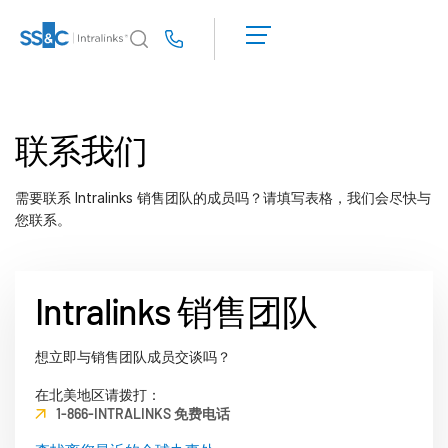
申
请
Us
演
示
Intralinks 的核心优势
Toggl
获
subm
Intralinks 的核心优势
联系我们
取
报
安全与信任
价
API 和部署
需要联系 Intralinks 销售团队的成员吗？请填写表格，我们会尽快与
您联系。
人工智能中心
产品
Toggl
Intralinks 销售团队
subm
Deal
Centre AI
Link
想立即与销售团队成员交谈吗？
筹备
在北美地区请拨打：
1-866-INTRALINKS 免费电话
营销阶段
尽调阶段