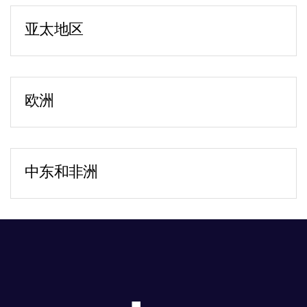
Italiano
Suite 760
Dutch
亚太地区
Atlanta, GA 30339
北京
电话：
+1-470-592-5347
中国北京市东城区
纽约
东直门南大街 1 号
151 W. 42nd Street (4 Times Square)
欧洲
北京来福士广场 20 楼
6th Floor
布加勒斯特
邮编：100007
New York, NY 10036
28-30 Academiei Street
电话：
+86 152 0134 2352
电话：
+1-212-543-7700
1st District, 7th Floor
传真：
+86 10 8409 4566
波士顿 - 公司总部
中东和非洲
Romania 010016
中国香港
10 CityPoint
迪拜
Carmen Ginjulete（办公室经理）：
香港湾仔
500 Totten Pond Road
Dubai International Financial Center
+40 726 034 034
港湾道 18 号
2nd Floor
Gate Village Building 10,
布达佩斯
中环广场
Waltham, MA 02451
Level 7 - Office 10,
电话：
+36 20 230 0672
2702-4 室
电话：
+1-617-574-5459
PO Box 506643
法兰克福
电话：
+852-3626 9370
Dubai, UAE
An der Welle 6
海得拉巴
芝加哥
电话：
+971 52 7133740