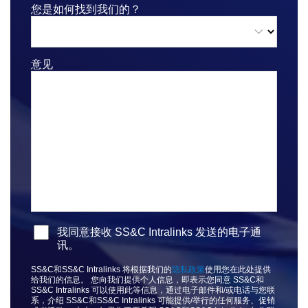
您是如何找到我们的？
投资银行
Toggl
Corporates
subm
意见
Institutional Investors
Legal / Law Firms
Hedge Funds
私募信贷
Private Equity
Venture Capital
Real Estate Fund Managers
IT / Security
我同意接收 SS&C Intralinks 发送的电子通
讯。
资源
Toggl
SS&C和SS&C Intralinks 将根据我们的
隐私政策
使用您在此处提供
subm
给我们的信息。 您向我们提供个人信息，即表示您同意 SS&C和
SS&C Intralinks 可以使用此等信息，通过电子邮件和/或电话与您联
关于
Toggl
系，介绍 SS&C和SS&C Intralinks 可能提供/举行的任何服务、促销