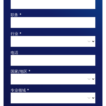
VDR
Pro
职务 *
VDRPro
其他产品
SECURITYHUB
行业 *
VIA
解决方案
电话
Toggl
subm
合并与收购
首次公开募股
国家/地区 *
基金管理
融资
安全文档交换
专业领域 *
监管、风险与合规
银团贷款