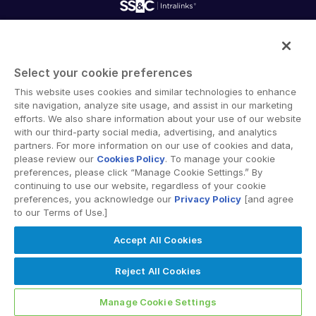
60322 Frankfurt am Main
Level 4, Phase 2.3, Sy No. 115 (Part 1),
100 S Wacker Dr.
约翰内斯堡
Germany
WaveRock TSIIC IT/ITES SEZ,
19th Floor
电话：
+27 83 661-8409
电话：
+49 69 767 576-100
Nanakramguda, Serilingampally,
Intralinks provides secure collaboration software and
Chicago, IL 60606
拉各斯
Hyderabad, Telangana, 500008
secure online document sharing solutions that enable
+1-312-819-2356
Select your cookie preferences
电话：
+234 803 301 9519
enterprise collaboration across organizational, corporate
电话：
+914049750000
希腊
墨西哥城
This website uses cookies and similar technologies to enhance
and geographical boundaries. Intralinks’ secure platform
电话：
+30 694 5893598
site navigation, analyze site usage, and assist in our marketing
特拉维夫
Torrey Virreyes, Pedregal 24
provides tools for file sync and secure file-sharing,
efforts. We also share information about your use of our website
米兰
孟买
collaborative workspaces and virtual data room (VDR)
电话：
Piso 2, Molino del Rey
+972 54-6429978
with our third-party social media, advertising, and analytics
solutions.
Corso Europa, 15
We Work BKC
土耳其
Miguel Hidalgo, CP 11000
partners. For more information on our use of cookies and data,
20122 Milano MI
please review our
Cookies Policy
. To manage your cookie
13th Floor, B Wing, C-20, G Block,
电话：
电话：
+90 5327764380
+52 (5) 570032350
preferences, please click “Manage Cookie Settings.” By
Italy
Bandra Kurla Complex, Mumbai -
旧金山
continuing to use our website, regardless of your cookie
电话：
+39 0230457047
preferences, you acknowledge our
Privacy Policy
[and agree
400051
580 California
to our Terms of Use.]
伦敦
电话：
+91 9820792333
2nd Floor
Terms of Use
GDPR
Switching Terms
EU Data Act
Level 6, Citypoint,
韩国
Accept All Cookies
San Francisco, CA 94104
Modern Slavery Statement
1 Ropemaker Street,
22F, Two IFC, Gukjegeumyung-ro 10
电话：
+1-415-907-7356
© 2026 Intralinks, SS&C Inc.
Reject All Cookies
London EC2Y 9AW
Yeongdeungop-gu, Seoul 07326,
United Kingdom
圣保罗
Korea
Manage Cookie Settings
电话：
Rua Ministro Jesuíno Cardoso,454 –
+44 (0)20 7549 5200
电话：