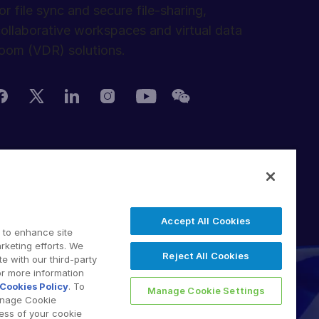
or file sync and secure file-sharing,
ollaborative workspaces and virtual data
oom (VDR) solutions.
erms of Use
DPR
witching Terms
Accept All Cookies
U Data Act
 to enhance site
odern Slavery Statement
rketing efforts. We
Reject All Cookies
e with our third-party
 2026 Intralinks, SS&C Inc.
or more information
Cookies Policy
. To
Manage Cookie Settings
anage Cookie
less of your cookie