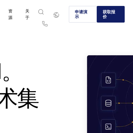
资
关
简
申请演
获取报
体
示
价
源
于
中
文
English
简体中文
Us
繁體中文
Français
关于
ntralinks 的核心优势
产品
解决方案
行业
Deutsch
日本語
 SS&C Intralinks 如何通过促进并购 (M&A)、融资及投资者报
资本市场和另类投资领域的公司为何选择 Intralinks。
了解我们经过验证、人工智能支持的平台，可在全球交易
了解如何安全地共享敏感内容，使协作安全、可控且合规
了解我们的平台和解决方案如何让您安全处理业务中的各
PI。
中的安全信息共享，为全球银行业、交易撮合及资本市场提供服
和资本市场中进行安全的文件共享。
节。
한국인
Português
。
了解详情
了解详情
Español
Italiano
了解详情
了解详情
术集
了解详情
WHITEPAPERS
PUBLICATIONS
REPORTS
REPORTS
Transformation in
2025 SS&C
BLOG
Dealmaking:
Intralinks LP 
2025 Global Pr
Global M&A an
Unlocking the
Capital Fundra
Trends in
What Sets SS&C