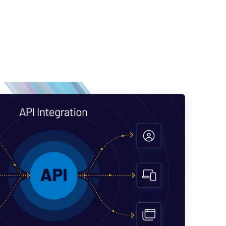
、另类投资
。
种复杂细
Survey
ivate
d PE
ising