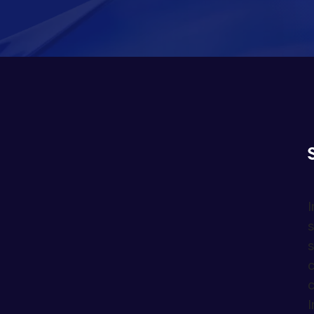
I
s
s
c
c
I