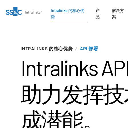
Intralinks 的核心优
产
解决方
势
品
案
I
收购
ment Banking
联系销售人员
Intralinks 的核心优势
安全文档交换
Private Credit
Link
募资管理
脱敏
VDRPro
SECURITYHUB
INTRALINKS 的核心优势
API 部署
ENTRE AI
人工智能支持的平
了解
了解
Intralinks A
化交易流程。
筹备
投资者入驻
交易支持
VIA
开募股
rates
公司
安全与信任
监管、风险与合规
Private Equity
告
务
ENTRE AI
营销阶段
报告系统
智能报表系统
理
tional
银团贷款
Venture Capital
API 和部署
ors
助力发挥技
了解我们全面的集成功能套件。
务
尽调阶段
另类投资管理服务
保密协议
Real Estate Fund
/ Law Firms
Managers
人工智能中心
RO
管理
翻译服务
成潜能。
 Funds
IT / Security
品
DealVault