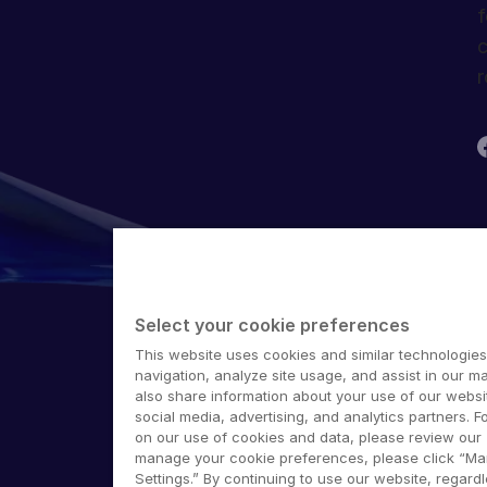
f
c
r
T
G
Select your cookie preferences
S
E
This website uses cookies and similar technologies
M
navigation, analyze site usage, and assist in our ma
also share information about your use of our websit
©
social media, advertising, and analytics partners. F
on our use of cookies and data, please review our
manage your cookie preferences, please click “M
Settings.” By continuing to use our website, regard