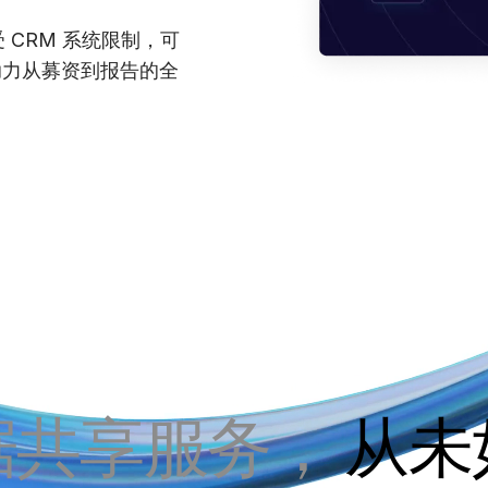
Power of Digital
Report
Healthcare
Intralinks’ AI
 CRM 系统限制，可
Due Diligence
Security Apart?
助力从募资到报告的全
据共享服务，
从未