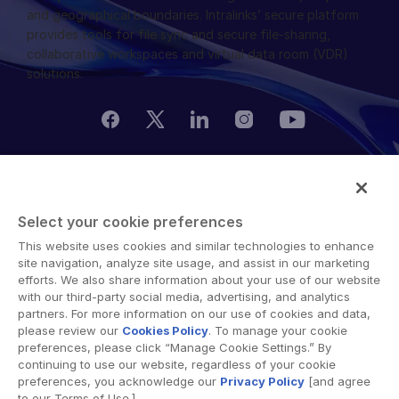
and geographical boundaries. Intralinks’ secure platform
provides tools for file sync and secure file-sharing,
collaborative workspaces and virtual data room (VDR)
solutions.
© 2026 Intralinks, SS&C Inc.
Select your cookie preferences
This website uses cookies and similar technologies to enhance
site navigation, analyze site usage, and assist in our marketing
efforts. We also share information about your use of our website
with our third-party social media, advertising, and analytics
partners. For more information on our use of cookies and data,
please review our
Cookies Policy
. To manage your cookie
preferences, please click “Manage Cookie Settings.” By
continuing to use our website, regardless of your cookie
preferences, you acknowledge our
Privacy Policy
[and agree
to our Terms of Use.]