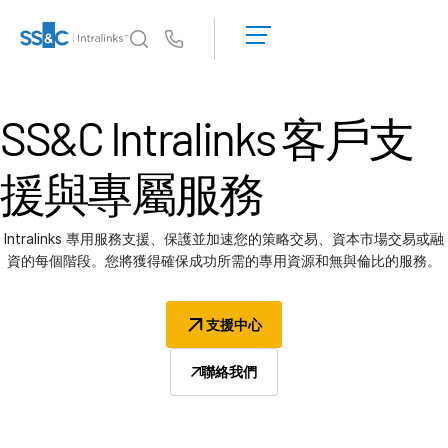
申
請
Us
演
示
為何選擇 Intralinks
T
取
SS&C Intralinks
客戶支
s
為何選擇 Intralinks
得
報
安全又可靠
援與專屬服務
價
API 和部署
AI 中心
Intralinks 專用服務支援、保護並加速您的策略交易、資本市場交易或融
資的每個階段。您將獲得確保成功所需的專用資源和無與倫比的服務。
產品
T
s
Deal
Centre AI
支援中心
Link
聯絡我們
準備
行銷
盡職調查