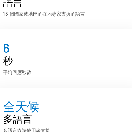
語言
VDR
Pro
15 個國家或地區的在地專家支援的語言
VDRPro
其他產品
SECURITYHUB
6
VIA
秒
解決方案
T
s
平均回應秒數
合併與收購
首次公開發行
資金管理
全天候
融資
安全文件交換
多語言
監管、風險與合規
多語言終端使用者支援
銀團貸款