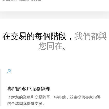
投資銀行
T
Corporates
s
Institutional Investors
Legal / Law Firms
在交易的每個階段，
我們都與
Hedge Funds
您同在
。
Private Credit
Private Equity
Venture Capital
Real Estate Fund Managers
IT / Security
專門的客戶服務經理
資源
T
了解您的業務和交易的單一聯絡點，並由提供專家指導
s
的全球團隊提供支援。
關於
T