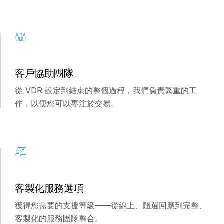
s
聯絡我們
公司
繁體中文
客戶協助團隊
English
申請演示
從 VDR 設定到結束的整個過程，我們負責繁重的工
简体中文
作，以便您可以專注於交易。
取得報價
繁體中文
Français
Deutsch
日本語
한국인
客製化服務選項
Português
獲得您需要的支援等級——從線上、隨選回應到完整、
Español
客製化的服務團隊整合。