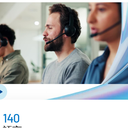
管理
DealVault
Connect
Fund
Centre
募款
引入
報告
另類投資託管服務
交易服務
編修
交易支援
進階報告
140
NDA
翻譯