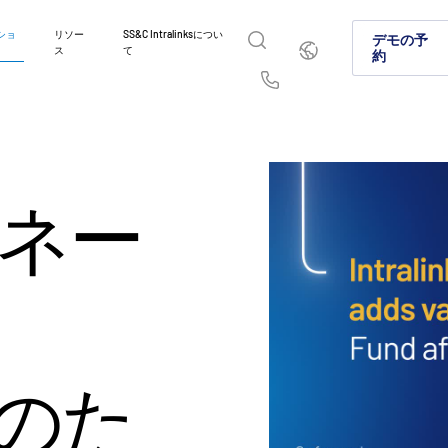
ショ
リソー
SS&C Intralinksについ
日
デモの予
ス
て
本
約
語
English
简体中文
Us
繁體中文
Français
イントラリンクスが選ばれ
製品紹介
ソリューション
業種
お問い合わせはこちら
Deutsch
日本語
資本市場やオルタナティブ投資市場でイントラリン
グローバルなディールメーキング、オルタ
機密情報を安全に共有することで、コラボ
弊社のプラットフォームとソリューション
ネー
に選ばれる理由をご紹介します。
資本市場における安全なファイル共有に関
理、コンプライアンス準拠を実現する方法
の業務の違いに確実に対処できる仕組みに
한국인
Português
AI対応プラットフォームをご紹介します。
Español
Italiano
詳細
詳細
詳細
詳細
のた