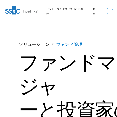
イントラリンクスが選ばれる理
製
ソリュー
由
品
ン
M&A
インベストメントバン
お問い合わせ
イントラリンクスが選ばれる理由
安全な文書交換
Private Credit
Link
ファンドレイジング
編集
VDRPro
SECURITYHUB
ソリューション
ファンド管理
DEALCENTRE AI
キング
弊社のAIベースのプラット
ファンドマ
フォームがディールメーキ
準備
Onboarding
取引サポート
VIA
新規株式公開
会社情報
セキュリティと信頼
規制、リスク、コンプ
Private Equity
ングプロセスを効率化する
Corporates
ライアンス
仕組みについてご説明しま
す。
マーケティング
レポーティング
高度なレポート機能
APIとデプロイメント
Venture Capital
ファンド管理
Institutional
シンジケートローン
ジャ
GPによる業務の効率化、投資
FUND
CENTRE
家との連携強化、リスク軽減を
Investors
デューデリジェンス
オルタナティブ投資管
NDA
AIハブ
Real Estate Fund
支援するソリューションをご紹
理サービス
Managers
介します。
ディールサービス
Legal / Law Firms
管理
翻訳
ーと投資家
IT / Security
ファイナンス
VDR
PRO
Hedge Funds
DealVault