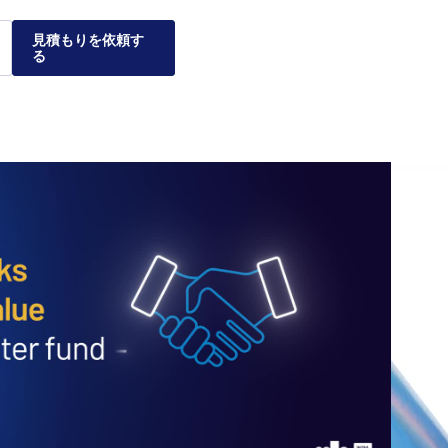
見積もりを依頼す
る
る理由
クスが企業
ナティブ投資市場および
レーションの安全性、管
を利用することで、個々
して、実績のある弊社の
をご紹介します。
ついてご説明します。