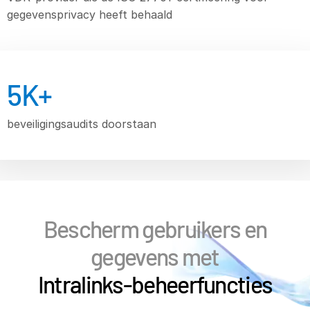
GET STARTED
gegevensprivacy heeft behaald
繁體中文
Français
Deutsch
5
K+
日本語
한국인
beveiligingsaudits doorstaan
Português
Español
Italiano
Dutch
Bescherm gebruikers en
gegevens met
Intralinks-beheerfuncties