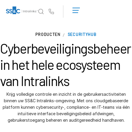
LOGIN
GET
Us
STARTED
Why Intralinks?
T
PRODUCTEN
SECURITYHUB
s
Why Intralinks?
Cyberbeveiligingsbeheer
Security and Trust
APIs and Deployment
in het hele ecosysteem
AI Hub
van Intralinks
Products
T
s
Deal
Centre AI
Krijg volledige controle en inzicht in de gebruikersactiviteiten
binnen uw SS&C Intralinks-omgeving. Met ons cloudgebaseerde
Connect
platform kunnen cybersecurity-, compliance- en IT-teams via één
Fund
Centre AI
intuïtieve interface beveiligingsbeleid afdwingen,
gebruikerstoegang beheren en auditgereedheid handhaven.
Fundraising
Deal Services