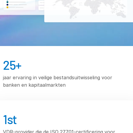
Private Equity
Venture Capital
Real Estate Fund Managers
IT / Security
Resources
T
25
+
s
About
T
jaar ervaring in veilige bestandsuitwisseling voor
s
Neem contact met ons op
banken en kapitaalmarkten
Company
Dutch
1
st
English
LOGIN
VDR-provider die de ISO 27701-certificering voor
简体中文