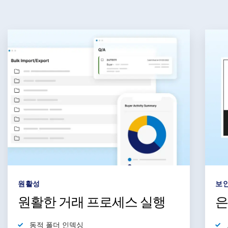
보안
간
은행 수준의 최고 보안
직
통
보안 관련 ISO 27701 인증에 대한
신뢰