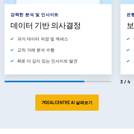
subm
문의하기
은행 수준의 보안
단일
기업 정보
보안 우선 접근 방식
딜
한국인
탁월한 데이터 프라이버시 제어
English
데모 요청
동적 사용자 지정 워터마킹
简体中文
종합 감사 보고서
견적 받기
繁體中文
Français
4/4
Deutsch
日本語
DEALCENTRE AI 살펴보기
한국인
Português
Español