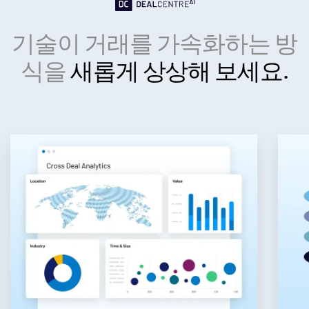
Investment Banking
기술이 거래를 가속화하는 방
Toggl
Corporates
subm
식을
새롭게 상상해 보세요.
Institutional Investors
Legal / Law Firms
Hedge Funds
Private Credit
Private Equity
Venture Capital
Real Estate Fund Managers
IT / Security
리소스
Toggl
subm
회사소개
Toggl