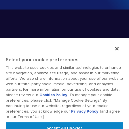
Select your cookie preferences
Intralinks provides secure collaboration software and
This website uses cookies and similar technologies to enhance
secure online document sharing solutions that enable
site navigation, analyze site usage, and assist in our marketing
enterprise collaboration across organizational, corporate
efforts. We also share information about your use of our website
with our third-party social media, advertising, and analytics
and geographical boundaries. Intralinks’ secure platform
partners. For more information on our use of cookies and data,
provides tools for file sync and secure file-sharing,
please review our
Cookies Policy
. To manage your cookie
collaborative workspaces and virtual data room (VDR)
preferences, please click “Manage Cookie Settings.” By
solutions.
continuing to use our website, regardless of your cookie
preferences, you acknowledge our
Privacy Policy
[and agree
to our Terms of Use.]
Accept All Cookies