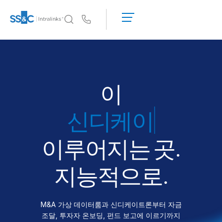
데
모
Us
요
청
왜 Intralinks인가
Toggl
견
subm
왜 Intralinks인가
적
받
보안 및 신뢰
이
기
API 및 배포
파이
AI 허브
이루어지는 곳.
제품
Toggl
subm
딜
센터 AI
지능적으로.
Link
준비
M&A 가상 데이터룸과 신디케이트론부터 자금
마케팅
조달, 투자자 온보딩, 펀드 보고에 이르기까지
실사