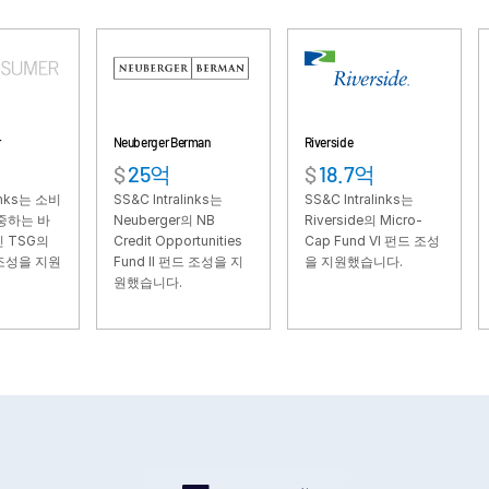
VDR
Pro
VDRPro
추가 제품
SECURITYHUB
Neuberger Berman
Riverside
Hayfin
$
25억
$
18.7억
$
66.
VIA
비
SS&C Intralinks는
SS&C Intralinks는
SS&C In
Neuberger의 NB
Riverside의 Micro-
Hayfin의
솔루션
Toggl
Credit Opportunities
Cap Fund VI 펀드 조성
Lendin
원
Fund II 펀드 조성을 지
을 지원했습니다.
조성을 
subm
인수합병
원했습니다.
기업공개
펀드 관리
금융
안전한 문서 교환
규제, 리스크, 규정 준수
신디케이트론