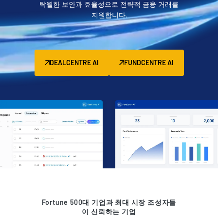
탁월한 보안과 효율성으로 전략적 금융 거래를
관리
지원합니다.
DealVault
Connect
Fund
Centre
DEALCENTRE AI
FUNDCENTRE AI
Fundraising
Onboarding
Reporting
Alternative Investments Managed Services
거래 서비스
검열
거래 지원
고급 보고
NDA
Fortune 500대 기업과 최대 시장 조성자들
이 신뢰하는 기업
번역