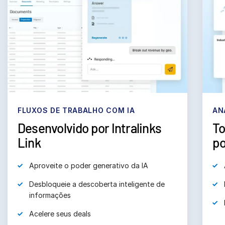
Sobre
Toggl
subm
Contate-nos
Empresa
Português
English
SOLICITE UMA DEMONSTRAÇÃO
简体中文
FLUXOS DE TRABALHO COM IA
AN
OBTER UM ORÇAMENTO
Desenvolvido por Intralinks
To
繁體中文
Link
po
Français
Deutsch
Aproveite o poder generativo da IA
日本語
Desbloqueie a descoberta inteligente de
한국인
informações
Português
Acelere seus deals
Español