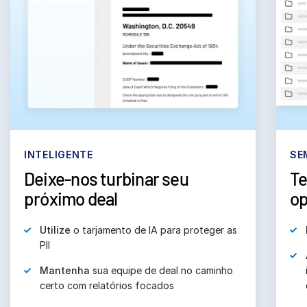
INTELIGENTE
SE
Deixe-nos turbinar seu
Te
próximo deal
op
Utilize
o tarjamento de IA para proteger as
PII
Mantenha
sua equipe de deal no caminho
certo com relatórios focados