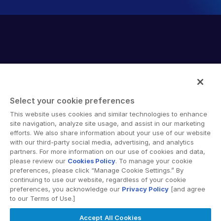
Select your cookie preferences
A Intralinks oferece um software de colaboração segura e
This website uses cookies and similar technologies to enhance
soluções de compartilhamento de documentos online que
site navigation, analyze site usage, and assist in our marketing
facilitam o trabalho conjunto entre diferentes
efforts. We also share information about your use of our website
with our third-party social media, advertising, and analytics
organizações, corporações e regiões geográficas. Sua
partners. For more information on our use of cookies and data,
plataforma segura fornece ferramentas para
please review our
Cookies Policy
. To manage your cookie
sincronização de arquivos, espaços de trabalho
preferences, please click “Manage Cookie Settings.” By
colaborativos e soluções de data room virtual (VDR).
continuing to use our website, regardless of your cookie
preferences, you acknowledge our
Privacy Policy
[and agree
to our Terms of Use.]
Accept All Cookies