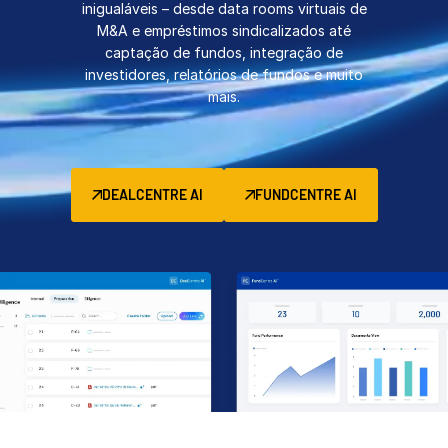
inigualáveis – desde data rooms virtuais de
Gerenciamento
M&A e empréstimos sindicalizados até
captação de fundos, integração de
DealVault
investidores, relatórios de fundos e muito
Connect
mais.
Fund
Centre
Fundraising
Integração
DEALCENTRE AI
FUNDCENTRE AI
Relatórios
Serviços Gerenciados para Investimentos
Alternativos
Serviços de deals
Tarjamento
Suporte a transações
Relatórios avançados
NDA