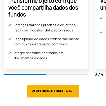
Transforme o jeito com que
Ve
você compartilha dados dos
um
fundos
Forneça relatórios precisos e em tempo
hábil com modelos ILPA padronizados
Faça upload de dados críticos facilmente
com fluxos de trabalho contínuos
Integre relatórios centrados em
documentos e dados
2/4
EXPLORAR O FUNDCENTRE