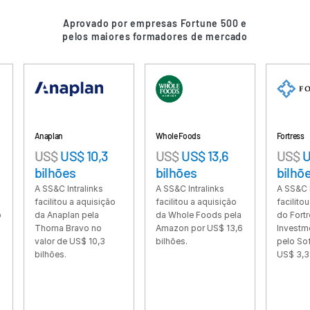
Tradução
Aprovado por empresas Fortune 500 e
pelos maiores formadores de mercado
Recursos
Recursos
Produtos adicionais
SECURITYHUB
VIA
naplan
Whole Foods
Fortress
US$
US$ 10,3
US$
US$ 13,6
US$
US$ 3,3
Soluções
Toggl
ilhões
bilhões
bilhões
subm
Fusões e aquisições
 SS&C Intralinks
A SS&C Intralinks
A SS&C Intralinks
acilitou a aquisição
facilitou a aquisição
facilitou a aquisiç
Ofertas Pública Inicial (IPO)
a Anaplan pela
da Whole Foods pela
do Fortress
homa Bravo no
Amazon por US$ 13,6
Investment Group
Gerenciamento de fundos
alor de US$ 10,3
bilhões.
pelo SoftBank por
Financiamento
ilhões.
US$ 3,3 bilhões.
Troca Segura de Documentos
Regulatory, Risk & Compliance