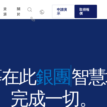
資
關
繁
申請演
取得報
體
示
價
源
於
中
文
English
简体中文
Us
繁體中文
Français
於
選擇 Intralinks
產品
解決方案
產業
Deutsch
日本語
SS&C Intralinks 如何透過促進合併與收購 (M&A)、融資和投
資本市場和另類投資環境中的各家企業選擇 Intralinks 的原
我們經過驗證的 AI 驅動平台可以在全球交易、另類投資
了解如何安全地分享敏感內容，並執行安全、受控且合規
了解我們的平台和解決方案如何助您掌握所在產業的各項
報告的安全資訊分享來服務全球銀行、交易和資本市場。
場中安全地分享檔案，歡迎您探索。
한국인
Português
深入了解
深入了解
Español
Italiano
深入了解
深入了解
深入了解
等在此
融資
智慧
完成一切。