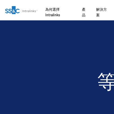
為何選擇
產
解決方
Intralinks
品
案
關
為何
收購
行
聯絡我們
為何選擇 Intralinks
安全文件交換
Private Credit
Link
募款
編修
VDRPro
SECURITYHUB
NTRE AI
AI 驅動平台 如
了解 
了解
交易流程。
準備
引入
交易支援
VIA
開發行
ates
公司
安全又可靠
監管、風險與合規
Private Equity
資者
因。
ENTRE
行銷
報告
進階報告
理
ional
API 和部署
銀團貸款
Venture Capital
rs
務
盡職調查
另類投資託管服務
NDA
AI 中心
Real Estate Fund
 Law Firms
Managers
O
管理
翻譯
Funds
IT / Security
品
DealVault