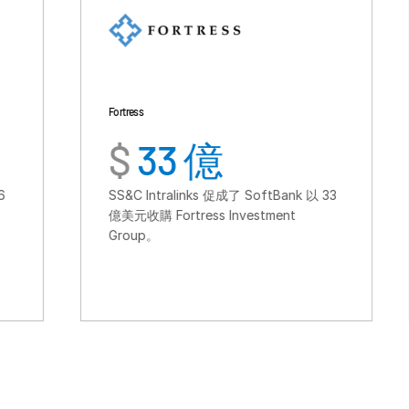
Fortress
TSG Consumer
$
33 億
$
60
SS&C Intralinks 促成了 SoftBank 以 33
SS&C Intr
億美元收購 Fortress Investment
TSG9 完
Group。
消費領域的