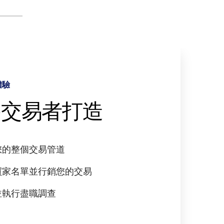
體驗
驅動的工作流程
析和深入解析
全
為交易者打造
tralinks Link 提供
用資料推動決策
全第一的方法
援
您的整個交易管道
和存取過去的資料
倫比的資料隱私控制
買家名單並行銷您的交易
跨交易分析
自訂浮水印
生成式人工智慧的力量
並執行盡職調查
人工智慧發現更深入的見解
審計報告
智慧資訊發現
交易速度