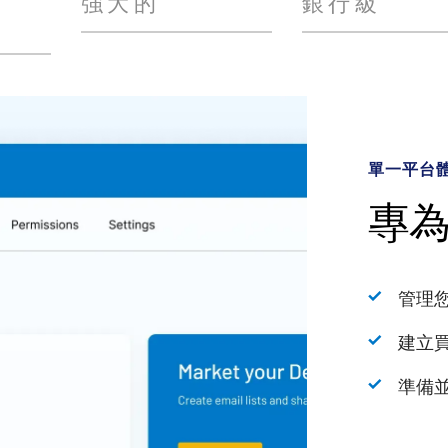
強大的
銀行級
單一平台
人工智慧
強大的分
銀行級安
專
由 In
利
安
支
管理
儲存
無與
建立
執行
動態
利用
準備
利用
綜合
解鎖
加快