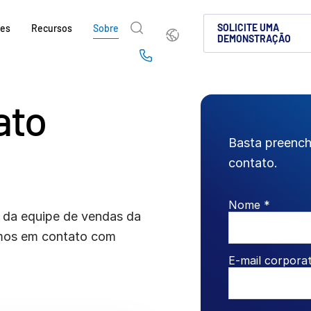
Português
SOLICITE UMA
ões
Recursos
Sobre
DEMONSTRAÇÃO
English
简体中文
Us
繁體中文
Français
ato
Sobre
Por que a Intralinks
Produtos
Soluções
Setores
e
Deutsch
日本語
Saiba como a SS&C Intralinks atende aos s
Saiba por que as empresas de mercados de
Conheça nossa plataforma compro
Descubra como compartilhar cont
Saiba como nossa plataforma e n
Basta preench
sações
globais, de operação de deals e mercados d
cenário de investimentos alternativos esco
para compartilhamento seguro de
protegida, tornando a colaboraçã
que você navegue com segurança
한국인
Português
contato.
k &
facilitando o compartilhamento seguro de
deal globais, investimentos alter
conformidade.
deals.
nçados
l
Español
Italiano
fusões e aquisições (M&A), levantamento d
capitais.
SAIBA MAIS
Nome *
relatórios para investidores.
SAIBA MAIS
SAIBA MAIS
 da equipe de vendas da
ciados
d
SAIBA MAIS
tos
remos em contato com
SAIBA MAIS
E-mail corporat