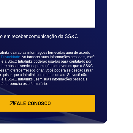
do em receber comunicação da SS&C
alinks usarão as informações fornecidas aqui de acordo
e Privacidade
. Ao fornecer suas informações pessoais, você
e a SS&C Intralinks poderão usá-las para contatá-lo por
 sobre nossos serviços, promoções ou eventos que a SS&C
possam oferecer/recepcionar. Você poderá se descadastrar
 quiser que a Intralinks entre em contato. Se você não
e a SS&C Intralinks usem suas informações pessoais
 não preencha este formulário.
FALE CONOSCO