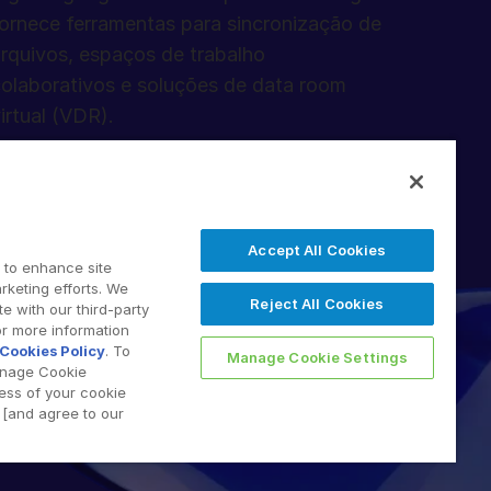
 Tóquio
ornece ferramentas para sincronização de
adri
rquivos, espaços de trabalho
3) 4588 8508
olaborativos e soluções de data room
 654 270 503
irtual (VDR).
Accept All Cookies
 to enhance site
rketing efforts. We
Reject All Cookies
e with our third-party
 2026 Intralinks, SS&C Inc.
or more information
Cookies Policy
. To
Manage Cookie Settings
anage Cookie
less of your cookie
[and agree to our