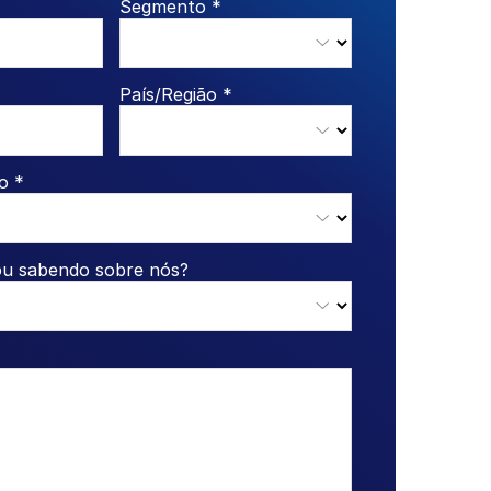
Segmento *
País/Região *
o *
ou sabendo sobre nós?