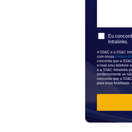
Eu concor
Intralinks.
A SS&C e a SS&C Intr
com nossa
Política d
concorda que a SS&C 
e-mail e/ou telefone
e a SS&C Intralinks 
posteriormente se não
concorda que a SS&C 
para essa finalidade,