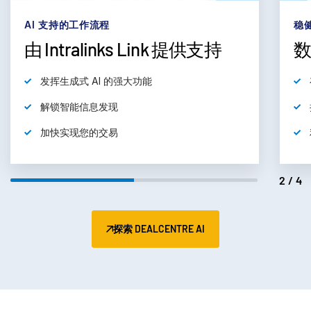
subm
联系销售人员
AI 支持的工作流程
稳
公司
由 Intralinks Link 提供支持
简体中文
发挥生成式 AI 的强大功能
解锁智能信息发现
English
申请演示
加快实现您的交易
简体中文
获取报价
繁體中文
2/4
Français
Deutsch
日本語
探索 DEALCENTRE AI
한국인
Português
Español