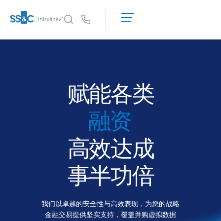
申
请
Us
演
示
Intralinks 的核心优势
Toggl
获
subm
Intralinks 的核心优势
取
报
安全与信任
赋能各类
价
API 和部署
IPO
人工智能中心
高效达成
产品
Toggl
subm
Deal
Centre AI
事半功倍
Link
筹备
我们以卓越的安全性与高效表现，为您的战略
营销阶段
金融交易提供坚实支持，覆盖并购虚拟数据
尽调阶段