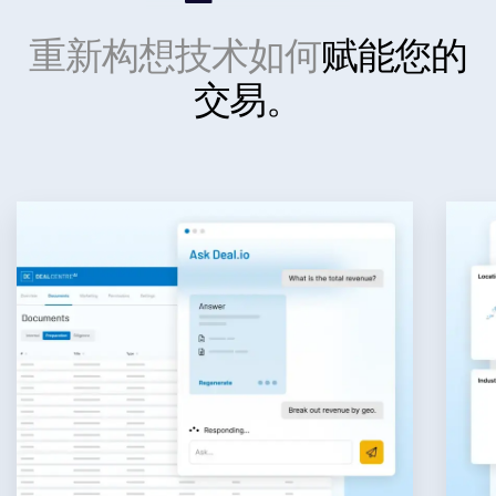
投资银行
重新构想技术如何
赋能您的
Toggl
Corporates
交易。
subm
Institutional Investors
Legal / Law Firms
Hedge Funds
私募信贷
Private Equity
Venture Capital
Real Estate Fund Managers
IT / Security
资源
Toggl
subm
关于
Toggl