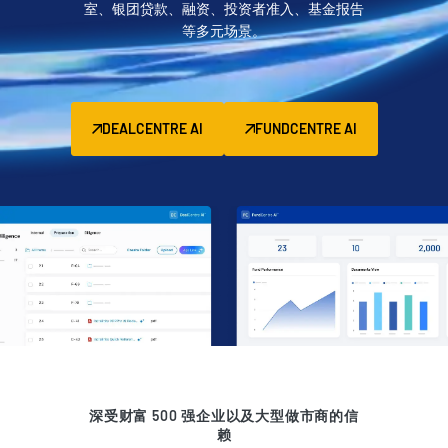
室、银团贷款、融资、投资者准入、基金报告
管理
等多元场景。
DealVault
Connect
Fund
Centre AI
DEALCENTRE AI
FUNDCENTRE AI
募资管理
投资者入驻
报告系统
另类投资管理服务
交易服务
脱敏
交易支持
智能报表系统
保密协议
深受财富 500 强企业以及大型做市商的信
赖
翻译服务