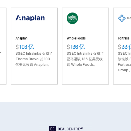
VDR
Pro
VDRPro
其他产品
SECURITYHUB
Anaplan
Whole Foods
Fortress
$
103 亿
$
136 亿
$
33 亿
VIA
SS&C Intralinks 促成了
SS&C Intralinks 促成了
SS&C Intralink
Thoma Bravo 以 103
亚马逊以 136 亿美元收
软银以 33 亿美
解决方案
Toggl
亿美元收购 Anaplan。
购 Whole Foods。
Fortress Investm
Group。
subm
合并与收购
首次公开募股
基金管理
融资
安全文档交换
监管、风险与合规
银团贷款