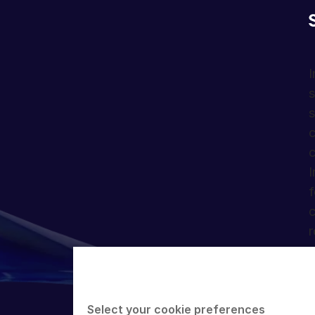
I
s
s
c
c
I
f
c
r
Select your cookie preferences