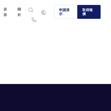
資
關
繁
申請演
取得報
體
示
價
源
於
中
文
English
简体中文
Us
繁體中文
Français
於
選擇 Intralinks
產品
解決方案
產業
Deutsch
日本語
SS&C Intralinks 如何透過促進合併與收購 (M&A)、融資和投
資本市場和另類投資環境中的各家企業選擇 Intralinks 的原
我們經過驗證的 AI 驅動平台可以在全球交易、另類投資
了解如何安全地分享敏感內容，並執行安全、受控且合規
了解我們的平台和解決方案如何助您掌握所在產業的各項
報告的安全資訊分享來服務全球銀行、交易和資本市場。
場中安全地分享檔案，歡迎您探索。
한국인
Português
深入了解
深入了解
Español
Italiano
深入了解
深入了解
深入了解