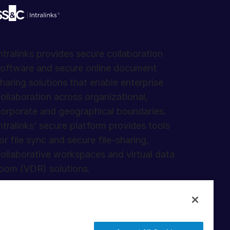
ntralinks provides secure collaboration
oftware and secure online document
haring solutions that enable enterprise
ollaboration across organizational,
orporate and geographical boundaries.
ntralinks’ secure platform provides tools
or file sync and secure file-sharing,
ollaborative workspaces and virtual data
oom (VDR) solutions.