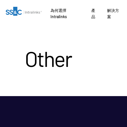
為何選擇
產
解決方
Intralinks
品
案
關
為何
收購
聯絡我們
為何選擇 Intralinks
安全文件交換
Real Estate Fund
Link
募款
編修
VDRPro
SECURITYHUB
Other
NTRE AI
Managers
AI 驅動平台 如
了解 
了解
交易流程。
準備
引入
交易支援
VIA
開發行
公司
安全又可靠
監管、風險與合規
資者
因。
ENTRE
行銷
報告
進階報告
理
API 和部署
銀團貸款
務
盡職調查
另類投資託管服務
NDA
AI 中心
O
管理
翻譯
品
DealVault