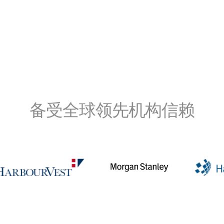
投资银行
Corporates
Institutional Investors
Legal / Law Firms
Hedge Funds
私募信贷
备受全球领先机构信赖
Private Equity
Venture Capital
Real Estate Fund Managers
IT / Security
资源
关于