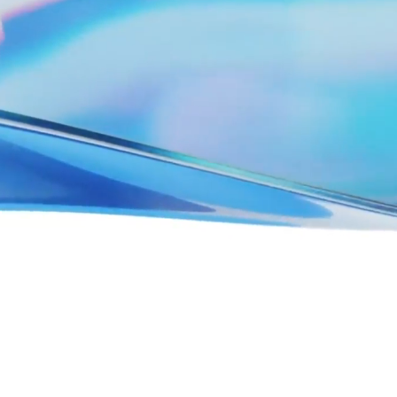
VDR
Pro
VDRPro
其他产品
SECURITYHUB
VIA
解决方案
合并与收购
首次公开募股
基金管理
融资
安全文档交换
监管、风险与合规
银团贷款