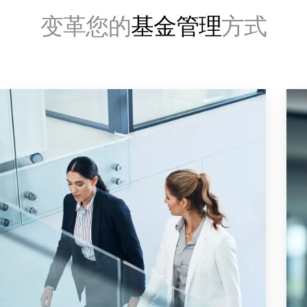
联系销售人员
变革您的
基金管理
方式
公司
简体中文
English
申请演示
简体中文
获取报价
繁體中文
Français
Deutsch
日本語
한국인
Português
Español