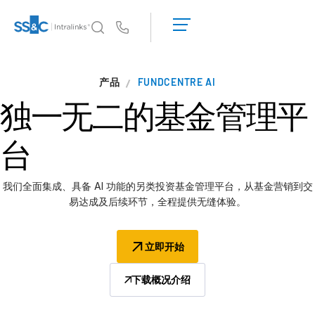
申
请
Us
演
示
Intralinks 的核心优势
产品
FUNDCENTRE AI
获
Intralinks 的核心优势
取
独一无二的
基金管理平
报
安全与信任
价
API 和部署
台
人工智能中心
我们全面集成、具备 AI 功能的另类投资基金管理平台，从基金营销到交
产品
易达成及后续环节，全程提供无缝体验。
Deal
Centre AI
立即开始
Link
筹备
下载概况介绍
营销阶段
尽调阶段