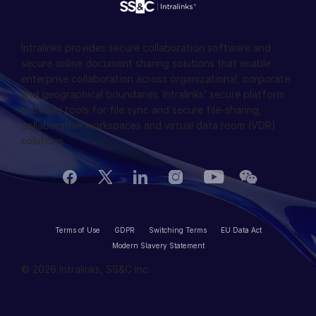
Intralinks provides secure collaboration software and
secure online document sharing solutions that enable
enterprise collaboration across organizational, corporate
and geographical boundaries. Intralinks’ secure platform
provides tools for file sync and secure file-sharing,
collaborative workspaces and virtual data room (VDR)
solutions.
Terms of Use
GDPR
Switching Terms
EU Data Act
Modern Slavery Statement
© 2026 Intralinks, SS&C Inc.