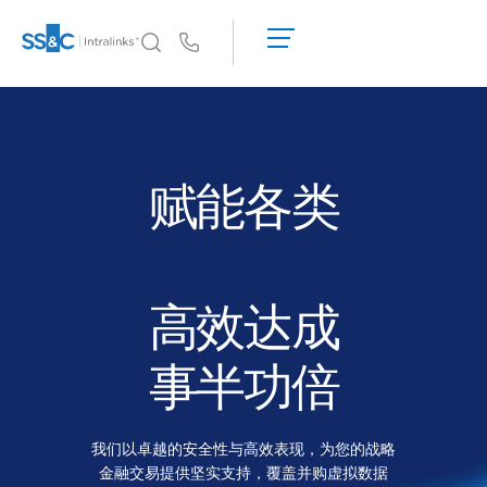
申
请
Us
演
示
Intralinks 的核心优势
Toggl
获
subm
Intralinks 的核心优势
取
报
安全与信任
赋能各类
价
API 和部署
人工智能中心
高效达成
产品
Toggl
subm
Deal
Centre AI
事半功倍
Link
筹备
我们以卓越的安全性与高效表现，为您的战略
营销阶段
金融交易提供坚实支持，覆盖并购虚拟数据
尽调阶段