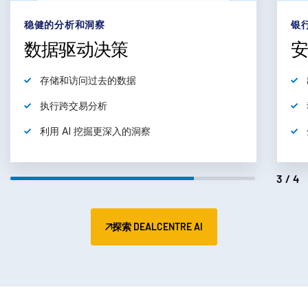
subm
联系销售人员
稳健的分析和洞察
银
公司
数据驱动决策
简体中文
存储和访问过去的数据
执行跨交易分析
English
申请演示
利用 AI 挖掘更深入的洞察
简体中文
获取报价
繁體中文
3/4
Français
Deutsch
日本語
探索 DEALCENTRE AI
한국인
Português
Español