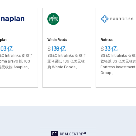
VDR
Pro
VDRPro
其他产品
SECURITYHUB
Whole Foods
Fortress
$
136 亿
$
33 亿
VIA
inks 促成了
SS&C Intralinks 促成了
SS&C Intralinks 促成了
o 以 103
亚马逊以 136 亿美元收
软银以 33 亿美元收购
解决方案
Toggl
aplan。
购 Whole Foods。
Fortress Investment
Group。
subm
合并与收购
首次公开募股
基金管理
融资
安全文档交换
监管、风险与合规
银团贷款