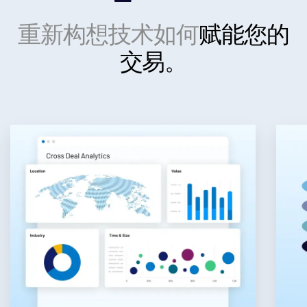
Investment Banking
重新构想技术如何
赋能您的
Toggl
Corporates
交易。
subm
Institutional Investors
Legal / Law Firms
Hedge Funds
Private Credit
Private Equity
Venture Capital
Real Estate Fund Managers
IT / Security
资源
Toggl
subm
关于
Toggl