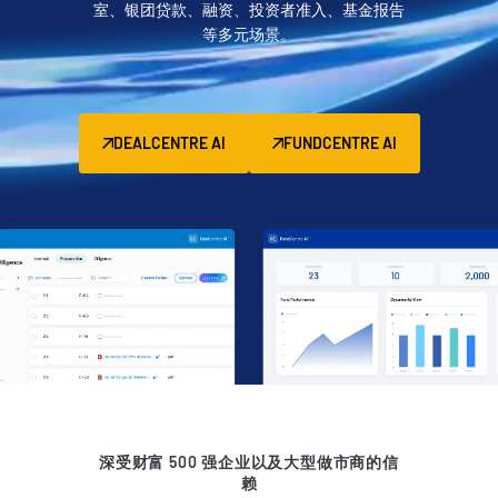
室、银团贷款、融资、投资者准入、基金报告
管理
等多元场景。
DealVault
Connect
Fund
Centre AI
DEALCENTRE AI
FUNDCENTRE AI
募资管理
投资者入驻
报告系统
另类投资管理服务
交易服务
脱敏
交易支持
智能报表系统
保密协议
深受财富 500 强企业以及大型做市商的信
赖
翻译服务