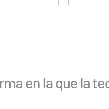
orma en la que la 
l.