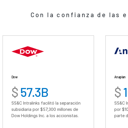
Anaplan
7.3B
$
10.3B
ralinks facilitó la separación
SS&C Intralinks facili
ria por $57,300 millones de
por $10,300 millones
ings Inc. a los accionistas.
parte de Thoma Brav