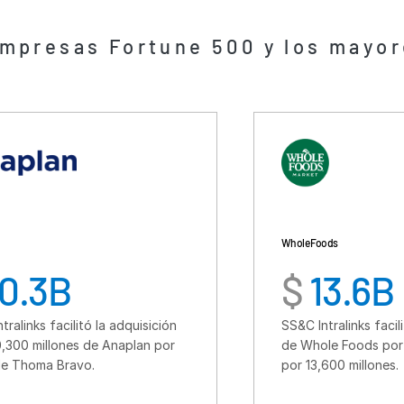
Whole Foods
$
13.6B
tó la adquisición
SS&C Intralinks facilitó la adquisic
 de Anaplan por
de Whole Foods por parte de Am
o.
por 13,600 millones.