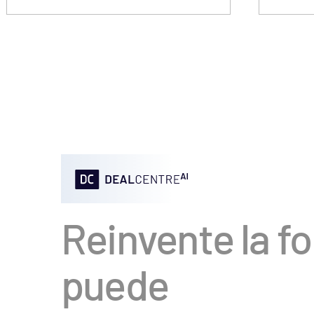
Reinvente la f
puede
acelerar su dea