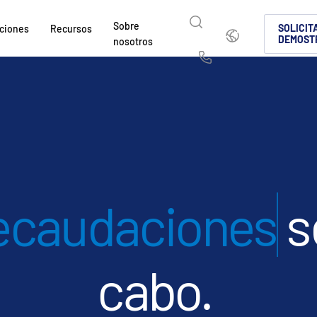
Sobre
Español
SOLICIT
ciones
Recursos
DEMOST
nosotros
English
简体中文
Us
繁體中文
Français
Sobre nosotros
¿Por qué Intralinks?
Productos
Soluciones
Sectores
Deutsch
日本語
Descubra cómo SS&C Intralinks presta servicio
Descubra por qué las empresas de los mercados
Conozca nuestra plataforma probada y
Descubra cómo compartir contenido c
Descubra cómo nuestra plataforma y n
mundial y los mercados de capital y negociación a
y del entorno de inversiones alternativas eligen 
compartir archivos de forma segura e
segura para que la colaboración sea s
permiten manejar de forma segura los
한국인
Português
intercambio seguro de información para fusion
negociación globales, inversiones alte
cumpla con la normativa.
y
Español
Italiano
adquisiciones (M&A), captación de capital e inf
capital.
CONOZCA MÁS
CONOZCA MÁS
de
d
se llevan a 
inversores.
CONOZCA MÁS
s
CONOZCA MÁS
s
CONOZCA MÁS
manera intelige