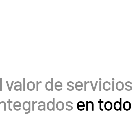
 valor de servicios
integrados
en todo
RMES DE
CARTERA DE
OS
LP