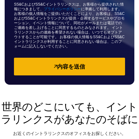
subm
SS&CおよびSS&Cイントラリンクスは、お客様から提供された情
お問い合わせ
報につきまして、
プライバシーポリシー
に準拠して利用します。
お客様の個人情報をご提供いただくことにより、お客様は、SS&C
会社情報
およびSS&Cイントラリンクスが提供・企画するサービスやプロモ
ーション、イベント情報について、同社がメールまたは電話での
ご連絡を差し上げることに同意するものとみなされます。 イント
ラリンクスからの連絡を希望されない場合は、いつでもオプトア
日本語
ウトすることが可能です。 お客様の個人情報をSS&CおよびSS&C
イントラリンクスが利用することに同意されない場合は、このフ
ォームに記入しないでください。
English
デモの予約
简体中文
内容を送信
見積もりを依頼する
繁體中文
Français
Deutsch
日本語
世界のどこにいても、イント
한국인
ラリンクスがあなたのそばに
Português
Español
お近くのイントラリンクスのオフィスをお探しください。