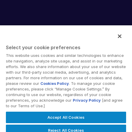
Gate Village Building 10,
ブダペストt
18 Harbour Road
Waltham, MA 02451
Level 7 - Office 10,
電話：
+36 20 230 0672
Wanchai, Hong Kong
電話：
+1-617-574-5459
PO Box 506643
フランクフルト
電話：
+852-3626 9370
Dubai, UAE
An der Welle 6
ハイデラバード
シカゴ
電話：
+971 52 7133740
60322 Frankfurt am Main
Level 4, Phase 2.3, Sy No. 115 (Part 1),
100 S Wacker Dr.
ヨハネスブルグ
Germany
WaveRock TSIIC IT/ITES SEZ,
19th Floor
Select your cookie preferences
電話：
+27 83 661-8409
電話：
+49 69 767 576-100
Nanakramguda, Serilingampally,
Intralinks provides secure collaboration software and
Chicago, IL 60606
This website uses cookies and similar technologies to enhance
ラゴス
Hyderabad, Telangana, 500008
secure online document sharing solutions that enable
site navigation, analyze site usage, and assist in our marketing
+1-312-819-2356
電話：
+234 803 301 9519
enterprise collaboration across organizational, corporate
電話：
efforts. We also share information about your use of our website
+914049750000
ギリシャ
メキシコシティ
with our third-party social media, advertising, and analytics
and geographical boundaries. Intralinks’ secure platform
電話：
+30 694 5893598
partners. For more information on our use of cookies and data,
テルアビブ
Torrey Virreyes, Pedregal 24
provides tools for file sync and secure file-sharing,
please review our
Cookies Policy
. To manage your cookie
ミラノ
ムンバイ
collaborative workspaces and virtual data room (VDR)
電話：
Piso 2, Molino del Rey
+972 54-6429978
preferences, please click “Manage Cookie Settings.” By
solutions.
Corso Europa, 15
We Work BKC
トルコ
Miguel Hidalgo, CP 11000
continuing to use our website, regardless of your cookie
20122 Milano MI
preferences, you acknowledge our
Privacy Policy
[and agree
13th Floor, B Wing, C-20, G Block,
電話：
電話：
+90 5327764380
+52 (5) 570032350
to our Terms of Use.]
Italy
Bandra Kurla Complex, Mumbai -
サンフランシスコ
電話：
+39 0230457047
400051
Accept All Cookies
580 California
ロンドン
電話：
+91 9820792333
2nd Floor
© 2026 Intralinks, SS&C Inc.
Reject All Cookies