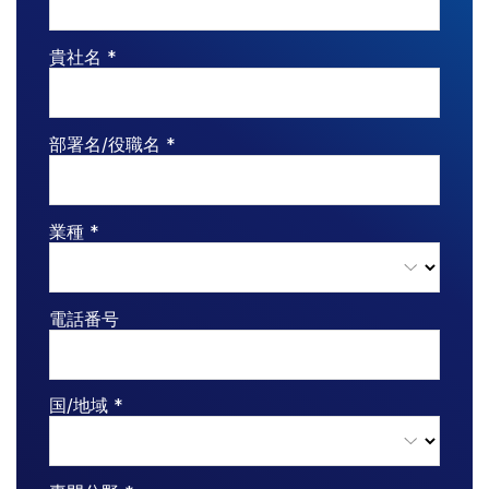
VDR
Pro
貴社名 *
VDRPro
その他の製品
SECURITYHUB
部署名/役職名 *
VIA
業種 *
ソリューション
Toggl
subm
M&A
新規株式公開
電話番号
ファンド管理
ファイナンス
国/地域 *
安全な文書交換
規制、リスク、コンプライアンス
シンジケートローン