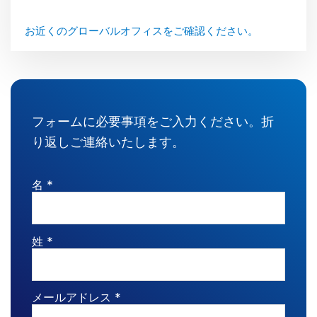
管理
お近くのグローバルオフィスをご確認ください。
DealVault
Connect
Fund
Centre
ファンドレイジング
フォームに必要事項をご入力ください。折
Onboarding
り返しご連絡いたします。
レポーティング
オルタナティブ投資管理サービス
名 *
ディールサービス
編集
姓 *
取引サポート
高度なレポート機能
NDA
メールアドレス *
翻訳