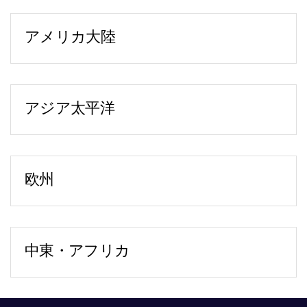
Italiano
Dutch
アメリカ大陸
アトランタ
2849 Paces Ferry Road
Suite 760
アジア太平洋
Atlanta, GA 30339
北京
電話：
+1-470-592-5347
20/F, Raffles City Beijing Office Tower
ニューヨーク
No.1 Dongzhimen South Avenue,
151 W. 42nd Street (4 Times Square)
欧州
Dongcheng District,
6th Floor
ブカレスト
Beijing 100007, P.R.China
New York, NY 10036
28-30 Academiei Street
電話：
+86 152 0134 2352
電話：
+1-212-543-7700
1st District, 7th Floor
Fax:
+86 10 8409 4566
ボストン - 本社
中東・アフリカ
Romania 010016
香港
10 CityPoint
ドバイ
Carmen Ginjulete (オフィスマネージャ
Suite 2702-4
500 Totten Pond Road
Dubai International Financial Center
ー)：
+40 726 034 034
Central Plaza
2nd Floor