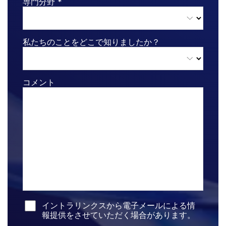
専門分野 *
インベストメントバンキング
Toggl
Corporates
subm
私たちのことをどこで知りましたか？
Institutional Investors
Legal / Law Firms
Hedge Funds
コメント
Private Credit
Private Equity
Venture Capital
Real Estate Fund Managers
IT / Security
リソース
Toggl
subm
イントラリンクスから電子メールによる情
報提供をさせていただく場合があります。
SS&C Intralinksについて
Toggl