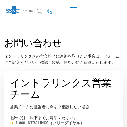
デ
モ
Us
の
予
イントラリンクスが選ばれる理由
Toggl
約
subm
イントラリンクスが選ばれる理由
お問い合わせ
見
積
セキュリティと信頼
も
APIとデプロイメント
イントラリンクスの営業担当に連絡を取りたい場合は、フォーム
り
にご記入ください。確認し次第、速やかにご連絡いたします。
AIハブ
を
依
頼
イントラリンクス営業
製品
Toggl
す
subm
る
チーム
DealCentre AI
Link
営業チームの担当者に今すぐ相談したい場合
準備
北米では、以下までお電話ください。
マーケティング
1-866-INTRALINKS（フリーダイヤル）
デューデリジェンス