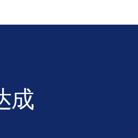
、另类投资
。
种复杂细
达成
Survey
ivate
d PE
ising