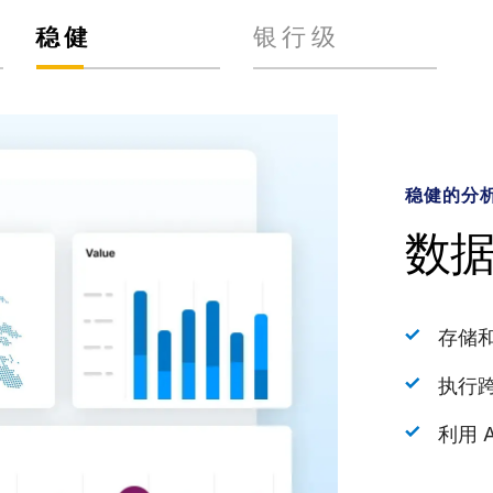
稳健
银行级
单一平台
AI 支持
稳健的分
银行级安
专
由 In
数
安
支
管理
存储
出众
制作
执行
动态
发挥生
准备
利用 
全面
解锁
加快