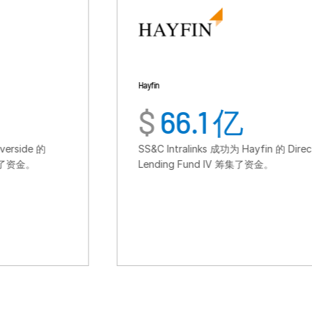
Hayfin
$
66.1 亿
SS&C Intralinks 成功为 Hayfin 的 Direct
Lending Fund IV 筹集了资金。