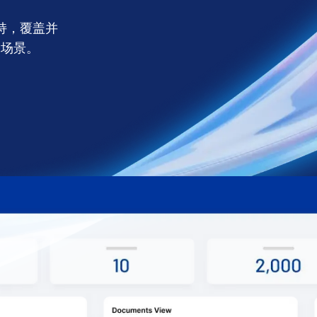
持，覆盖并
元场景。