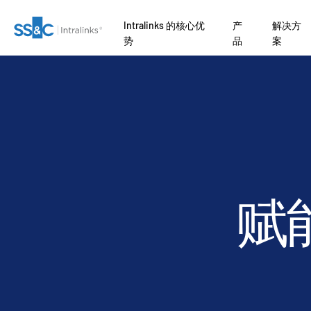
Intralinks 的核心优
产
解决方
势
品
案
I
收购
行
联系销售人员
Intralinks 的核心优势
安全文档交换
私募信贷
Link
募资管理
脱敏
VDRPro
SECURITYHUB
ENTRE AI
人工智能支持的平
了解
了解
化交易流程。
筹备
投资者入驻
交易支持
VIA
开募股
rates
公司
安全与信任
监管、风险与合规
Private Equity
告
务
ENTRE AI
营销阶段
报告系统
智能报表系统
理
tional
API 和部署
银团贷款
Venture Capital
赋
ors
务
尽调阶段
另类投资管理服务
保密协议
人工智能中心
Real Estate Fund
/ Law Firms
Managers
RO
管理
翻译服务
 Funds
IT / Security
品
DealVault