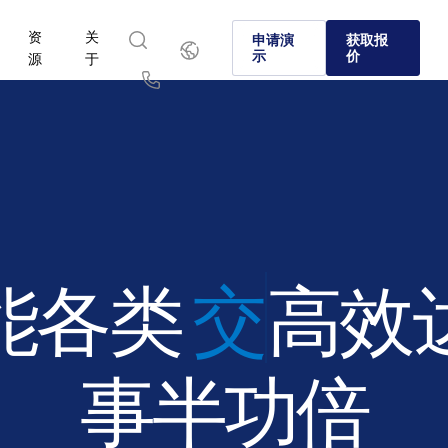
资
关
简
申请演
获取报
体
示
价
源
于
中
文
English
简体中文
Us
繁體中文
Français
关于
ntralinks 的核心优势
产品
解决方案
行业
Deutsch
日本語
 SS&C Intralinks 如何通过促进并购 (M&A)、融资及投资者报
资本市场和另类投资领域的公司为何选择 Intralinks。
了解我们经过验证、人工智能支持的平台，可在全球交易
了解如何安全地共享敏感内容，使协作安全、可控且合规
了解我们的平台和解决方案如何让您安全处理业务中的各
中的安全信息共享，为全球银行业、交易撮合及资本市场提供服
和资本市场中进行安全的文件共享。
节。
한국인
Português
。
了解详情
了解详情
Español
Italiano
了解详情
了解详情
能各类
融资
高效
了解详情
WHITEPAPERS
PUBLICATIONS
事半功倍
REPORTS
REPORTS
Transformation in
2025 SS&C
BLOG
Dealmaking:
Intralinks LP 
2025 Global Pr
Global M&A an
Unlocking the
Capital Fundra
Trends in
What Sets SS&C