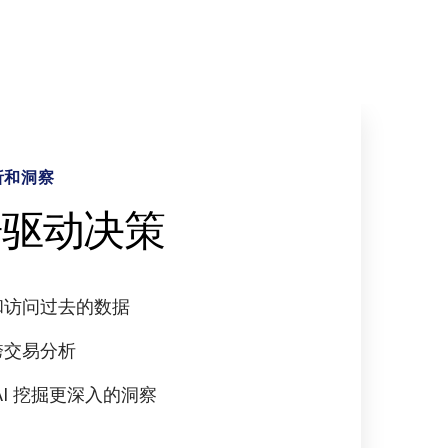
体验
的工作流程
析和洞察
全
为交易人打造
tralinks Link 提供
据驱动决策
全至上原则
持
您的整个交易管道
和访问过去的数据
的数据隐私控制
买受人名录并营销您的交易
跨交易分析
定制化水印
成式 AI 的强大功能
并执行尽职调查
AI 挖掘更深入的洞察
的审计报告
智能信息发现
实现您的交易