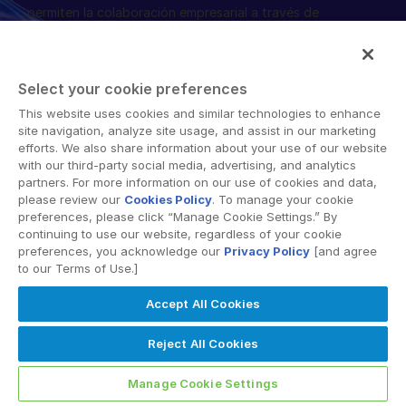
permiten la colaboración empresarial a través de
English
SOLICITAR UNA DEMOSTRACIÓN
fronteras organizacionales, corporativas y geográficas.
La plataforma segura de Intralinks proporciona
简体中文
herramientas para sincronización de archivos, intercambio
OBTENER UN PRESUPUESTO
繁體中文
Select your cookie preferences
seguro de documentos, espacios de trabajo
colaborativos y soluciones de salas de datos virtuales
Français
This website uses cookies and similar technologies to enhance
site navigation, analyze site usage, and assist in our marketing
(VDR).
Deutsch
efforts. We also share information about your use of our website
with our third-party social media, advertising, and analytics
日本語
partners. For more information on our use of cookies and data,
한국인
please review our
Cookies Policy
. To manage your cookie
preferences, please click “Manage Cookie Settings.” By
Português
continuing to use our website, regardless of your cookie
© 2026 Intralinks, SS&C Inc.
preferences, you acknowledge our
Privacy Policy
[and agree
Español
to our Terms of Use.]
Italiano
Accept All Cookies
Dutch
Reject All Cookies
Manage Cookie Settings