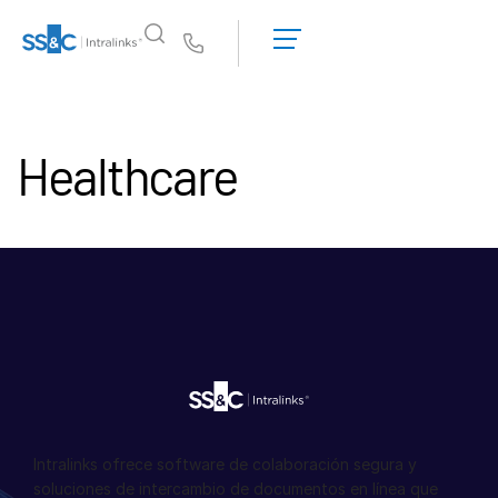
Solicitar una
demostración
Us
Obtener un
presupuesto
¿Por qué Intralinks?
Toggl
subm
Healthcare
Productos
Toggl
subm
Soluciones
Toggl
subm
Who We Serve
Toggl
subm
Recursos
Toggl
subm
Sobre nosotros
Toggl
subm
Intralinks ofrece software de colaboración segura y
Español
soluciones de intercambio de documentos en línea que