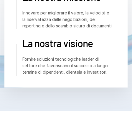
VDR
Pro
Innovare per migliorare il valore, la velocità e
VDRPro
la riservatezza delle negoziazioni, del
reporting e dello scambio sicuro di documenti.
Prodotti aggiuntivi
SECURITYHUB
La nostra visione
VIA
Fornire soluzioni tecnologiche leader di
Soluzioni
Tog
settore che favoriscano il successo a lungo
sub
termine di dipendenti, clientela e investitori.
Fusioni e acquisizioni
Offerte Pubbliche Iniziali
Gestione dei fondi
Finanziamenti
Scambio Sicuro di Documenti
Regulatory, Risk & Compliance
Prestiti Sindacati