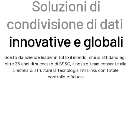
Soluzioni di
Investment Banking
Tog
condivisione di dati
Corporates
sub
Institutional Investors
innovative e globali
Legal / Law Firms
Hedge Funds
Private Credit
Scelto da aziende leader in tutto il mondo, che si affidano agli 
oltre 35 anni di successo di SS&C, il nostro team consente alla 
Private Equity
clientela di sfruttare la tecnologia Intralinks con totale 
Venture Capital
controllo e fiducia.
Real Estate Fund Managers
IT / Security
Risorse
Tog
sub
Informazioni
Tog