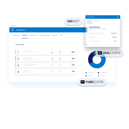
sub
Contattaci
Azienda
Italiano
English
RICHIEDI UNA DIMOSTRAZIONE
简体中文
RICHIEDI UN PREVENTIVO
繁體中文
Français
Deutsch
日本語
한국인
Português
Español