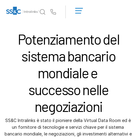
Richiedi una
dimostrazione
Us
Richiedi un
preventivo
Perché Intralinks
Tog
Potenziamento del
sub
Perché Intralinks
Sicurezza e fiducia
sistema bancario
API e implementazione
mondiale e
Hub IA
successo nelle
Prodotti
Tog
sub
Deal
Centre AI
negoziazioni
Link
Preparazione
SS&C Intralinks è stato il pioniere della Virtual Data Room ed è 
Marketing
un fornitore di tecnologie e servizi chiave per il sistema 
bancario mondiale, le negoziazioni, gli investimenti alternativi e 
Due Diligence