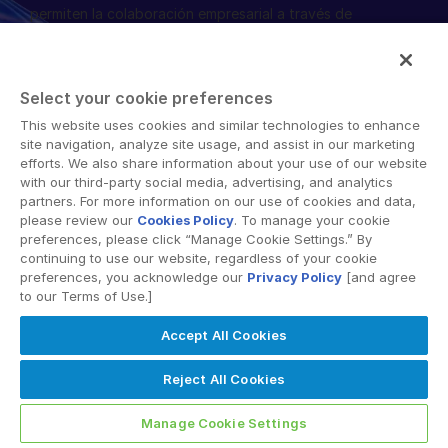
permiten la colaboración empresarial a través de
Gestión
fronteras organizacionales, corporativas y geográficas.
La plataforma segura de Intralinks proporciona
DealVault
herramientas para sincronización de archivos, intercambio
Connect
Select your cookie preferences
seguro de documentos, espacios de trabajo
colaborativos y soluciones de salas de datos virtuales
This website uses cookies and similar technologies to enhance
Fund
Centre
site navigation, analyze site usage, and assist in our marketing
(VDR).
Recaudación de Fondos
efforts. We also share information about your use of our website
with our third-party social media, advertising, and analytics
Incorporación
partners. For more information on our use of cookies and data,
please review our
Cookies Policy
. To manage your cookie
Presentación de Informes
preferences, please click “Manage Cookie Settings.” By
Servicios Gestionados de Inversiones Alternativas
continuing to use our website, regardless of your cookie
© 2026 Intralinks, SS&C Inc.
preferences, you acknowledge our
Privacy Policy
[and agree
Servicios de deal
to our Terms of Use.]
Supresión de información
Accept All Cookies
Soporte de transacciones
Reject All Cookies
Funcionalidad avanzada de informes
NDA
Manage Cookie Settings
Traducción