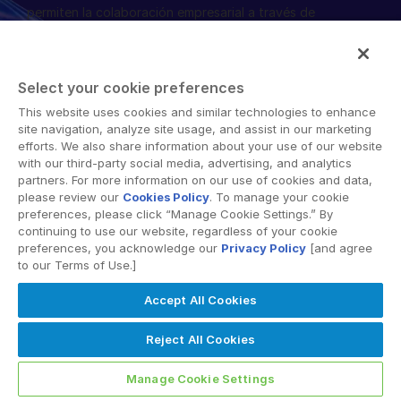
permiten la colaboración empresarial a través de
English
SOLICITAR UNA DEMOSTRACIÓN
fronteras organizacionales, corporativas y geográficas.
La plataforma segura de Intralinks proporciona
简体中文
herramientas para sincronización de archivos, intercambio
OBTENER UN PRESUPUESTO
繁體中文
Select your cookie preferences
seguro de documentos, espacios de trabajo
colaborativos y soluciones de salas de datos virtuales
Français
This website uses cookies and similar technologies to enhance
site navigation, analyze site usage, and assist in our marketing
(VDR).
Deutsch
efforts. We also share information about your use of our website
with our third-party social media, advertising, and analytics
日本語
partners. For more information on our use of cookies and data,
한국인
please review our
Cookies Policy
. To manage your cookie
preferences, please click “Manage Cookie Settings.” By
Português
continuing to use our website, regardless of your cookie
© 2026 Intralinks, SS&C Inc.
preferences, you acknowledge our
Privacy Policy
[and agree
Español
to our Terms of Use.]
Italiano
Accept All Cookies
Dutch
Reject All Cookies
Manage Cookie Settings