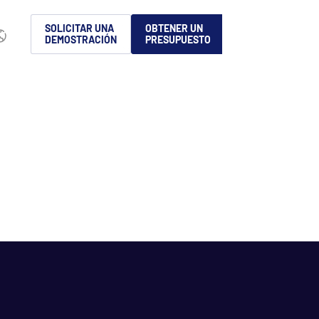
ñol
SOLICITAR UNA
OBTENER UN
DEMOSTRACIÓN
PRESUPUESTO
简体中文
Français
日本語
Português
Italiano