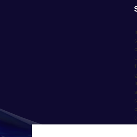
I
s
d
c
f
g
I
s
s
c
d