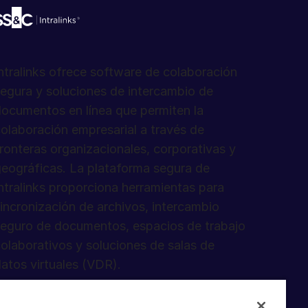
ntralinks ofrece software de colaboración
egura y soluciones de intercambio de
ocumentos en línea que permiten la
olaboración empresarial a través de
ronteras organizacionales, corporativas y
eográficas. La plataforma segura de
ntralinks proporciona herramientas para
incronización de archivos, intercambio
eguro de documentos, espacios de trabajo
olaborativos y soluciones de salas de
atos virtuales (VDR).