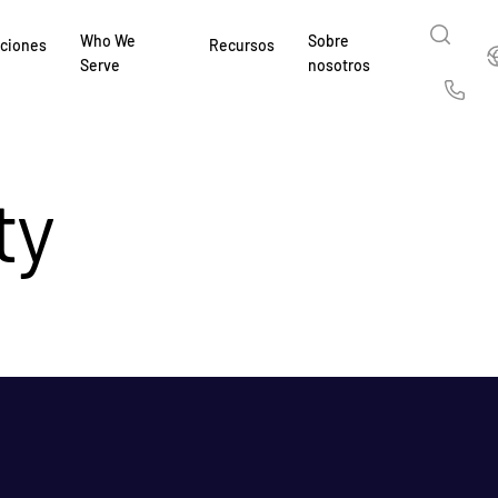
Who We
Sobre
Espa
uciones
Recursos
Serve
nosotros
English
Us
繁體中文
ty
Deutsch
한국인
Español