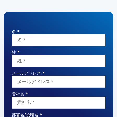
名 *
姓 *
メールアドレス *
貴社名 *
部署名/役職名 *