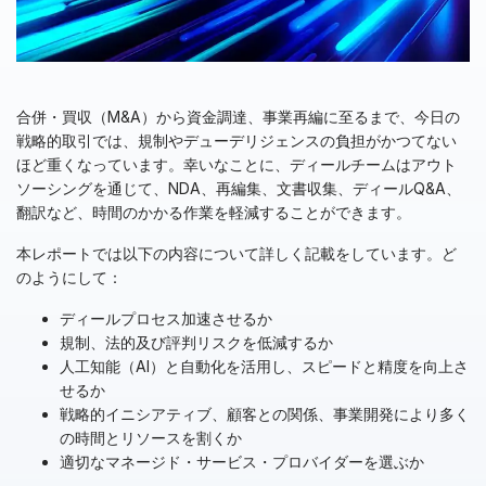
English
デモの予約
简体中文
見積もりを依頼する
繁體中文
合併・買収（M&A）から資金調達、事業再編に至るまで、今日の
Français
戦略的取引では、規制やデューデリジェンスの負担がかつてない
ほど重くなっています。幸いなことに、ディールチームはアウト
Deutsch
ソーシングを通じて、NDA、再編集、文書収集、ディールQ&A、
日本語
翻訳など、時間のかかる作業を軽減することができます。
한국인
本レポートでは以下の内容について詳しく記載をしています。ど
Português
のようにして：
Español
ディールプロセス加速させるか
規制、法的及び評判リスクを低減するか
Italiano
人工知能（AI）と自動化を活用し、スピードと精度を向上さ
Dutch
せるか
戦略的イニシアティブ、顧客との関係、事業開発により多く
の時間とリソースを割くか
適切なマネージド・サービス・プロバイダーを選ぶか