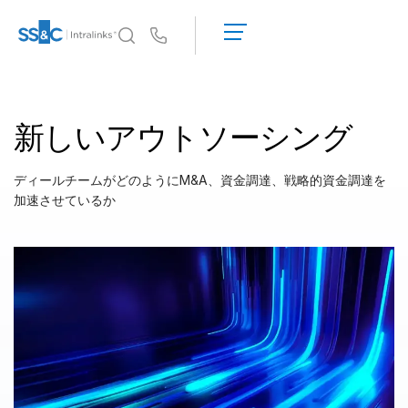
デ
モ
Us
の
予
イントラリンクスが選ばれる理由
Toggl
約
subm
新しいアウトソーシング
見
製品
Toggl
積
subm
も
ディールチームがどのようにM&A、資金調達、戦略的資金調達を
ソリューション
り
Toggl
加速させているか
を
subm
依
Who We Serve
Toggl
頼
subm
す
リソース
る
Toggl
subm
SS&C Intralinksについて
Toggl
subm
日本語