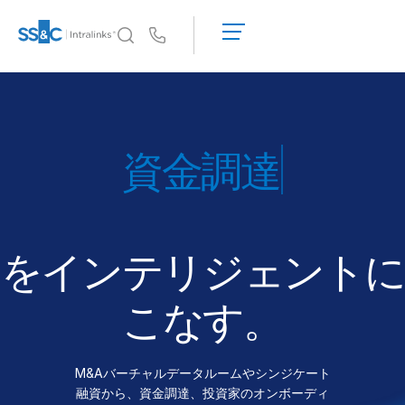
デ
モ
Us
の
予
イントラリンクスが選ばれる理由
Toggl
約
subm
イントラリンクスが選ばれる理由
見
積
セキュリティと信頼
ディール
も
APIとデプロイメント
り
AIハブ
を
依
頼
をインテリジェントに
製品
Toggl
す
subm
る
DealCentre AI
こなす。
Link
準備
M&Aバーチャルデータルームやシンジケート
マーケティング
融資から、資金調達、投資家のオンボーディ
デューデリジェンス