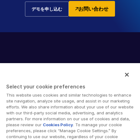
お問い合わせ
デモを申し込む
Select your cookie preferences
Intralinks provides secure collaboration software and
This website uses cookies and similar technologies to enhance
secure online document sharing solutions that enable
site navigation, analyze site usage, and assist in our marketing
enterprise collaboration across organizational, corporate
efforts. We also share information about your use of our website
with our third-party social media, advertising, and analytics
and geographical boundaries. Intralinks’ secure platform
partners. For more information on our use of cookies and data,
provides tools for file sync and secure file-sharing,
please review our
Cookies Policy
. To manage your cookie
collaborative workspaces and virtual data room (VDR)
preferences, please click “Manage Cookie Settings.” By
solutions.
continuing to use our website, regardless of your cookie