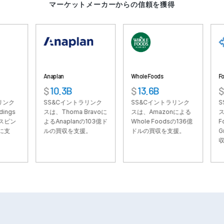
マーケットメーカーからの信頼を獲得
VDR
Pro
VDRPro
その他の製品
SECURITYHUB
Anaplan
Whole Foods
Fortress
VIA
$
10.3B
$
13.6B
$
3.3B
SS&Cイントラリンク
SS&Cイントラリンク
SS&Cイ
ソリューション
Toggl
スは、Thoma Bravoに
スは、Amazonによる
スは、Sof
subm
よるAnaplanの103億ド
Whole Foodsの136億
Fortress I
M&A
ルの買収を支援。
ドルの買収を支援。
Groupの
収を支援。
新規株式公開
ファンド管理
ファイナンス
安全な文書交換
規制、リスク、コンプライアンス
シンジケートローン