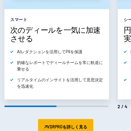
スマート
シ
次のディールを一気に加速
させる
AIレダクションを
活用
してPIIを保護
的確なレポートでディールチームを
常に軌道に
乗せる
リアルタイムのインサイトを
活用
して意思決定
を迅速化
2/4
VDRPROを詳しく見る