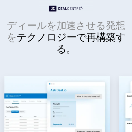
インベストメントバンキング
Toggl
Corporates
ディールを加速させる発想
subm
Institutional Investors
を
テクノロジーで再構築す
Legal / Law Firms
る。
Hedge Funds
Private Credit
Private Equity
Venture Capital
Real Estate Fund Managers
IT / Security
リソース
Toggl
subm
SS&C Intralinksについて
Toggl