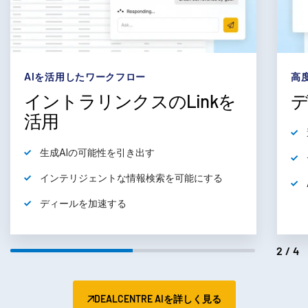
subm
お問い合わせ
会社情報
日本語
AIを活用したワークフロー
高
イントラリンクスのLinkを
English
デモの予約
活用
简体中文
見積もりを依頼する
生成AIの可能性を引き出す
繁體中文
インテリジェントな情報検索を可能にする
Français
Deutsch
ディールを加速する
日本語
한국인
2/4
Português
Español
DEALCENTRE AIを詳しく見る