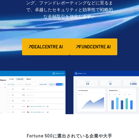
ング、ファンドレポーティングなどに至るま
管理
で、卓越したセキュリティと効率性で戦略的
な金融取引を強化します。
DealVault
Connect
Fund
Centre
DEALCENTRE AI
FUNDCENTRE AI
ファンドレイジング
Onboarding
レポーティング
オルタナティブ投資管理サービス
ディールサービス
編集
取引サポート
高度なレポート機能
NDA
Fortune 500に選出されている企業や大手
翻訳