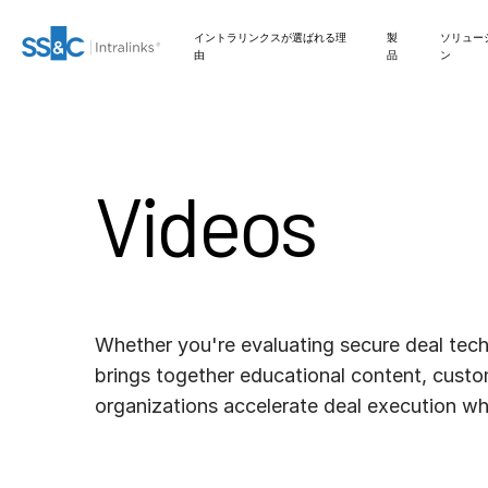
イントラリンクスが選ばれる理
製
ソリュー
由
品
ン
M&A
お問い合わせ
イントラリンクスが選ばれる理由
安全な文書交換
Real Estate Fund
Link
ファンドレイジング
編集
VDRPro
SECURITYHUB
Videos
DEALCENTRE AI
Managers
弊社のAIベースのプラット
フォームがディールメーキ
準備
Onboarding
取引サポート
VIA
新規株式公開
会社情報
セキュリティと信頼
規制、リスク、コンプ
ングプロセスを効率化する
ライアンス
仕組みについてご説明しま
す。
マーケティング
レポーティング
高度なレポート機能
ファンド管理
APIとデプロイメント
シンジケートローン
FUND
CENTRE
デューデリジェンス
オルタナティブ投資管
NDA
ファイナンス
Whether you're evaluating secure deal tech
AIハブ
理サービス
brings together educational content, cust
ディールサービス
管理
翻訳
organizations accelerate deal execution wh
VDR
PRO
DealVault