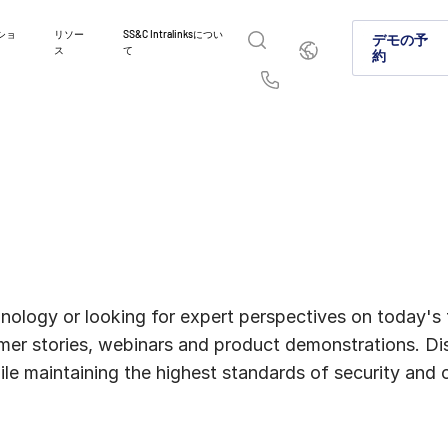
ショ
リソー
SS&C Intralinksについ
日
デモの予
ス
て
本
約
語
English
简体中文
Us
繁體中文
Français
イントラリンクスが選ばれ
製品紹介
ソリューション
業種
お問い合わせはこちら
Deutsch
日本語
資本市場やオルタナティブ投資市場でイントラリン
グローバルなディールメーキング、オルタ
機密情報を安全に共有することで、コラボ
弊社のプラットフォームとソリューション
に選ばれる理由をご紹介します。
資本市場における安全なファイル共有に関
理、コンプライアンス準拠を実現する方法
の業務の違いに確実に対処できる仕組みに
한국인
Português
AI対応プラットフォームをご紹介します。
Español
Italiano
詳細
詳細
詳細
詳細
nology or looking for expert perspectives on today's t
omer stories, webinars and product demonstrations. Di
ile maintaining the highest standards of security and