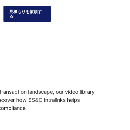
見積もりを依頼す
る
る理由
クスが企業
ナティブ投資市場および
レーションの安全性、管
を利用することで、個々
して、実績のある弊社の
をご紹介します。
ついてご説明します。
ransaction landscape, our video library
scover how SS&C Intralinks helps
 compliance.