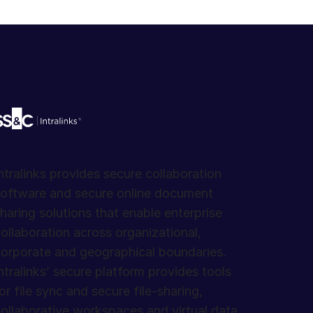
ntralinks provides secure collaboration
oftware and secure online document
haring solutions that enable enterprise
ollaboration across organizational,
orporate and geographical boundaries.
ntralinks’ secure platform provides tools
or file sync and secure file-sharing,
ollaborative workspaces and virtual data